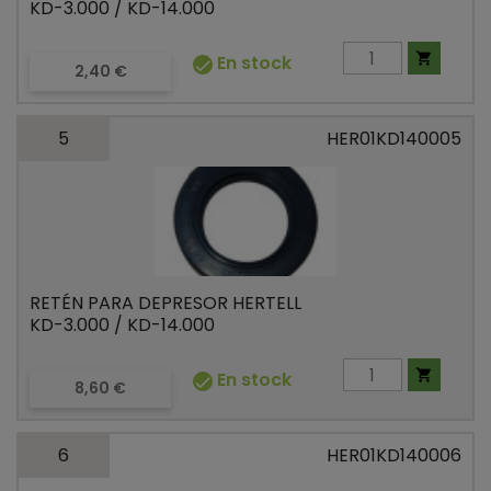
KD-3.000 / KD-14.000

En stock

Precio
2,40 €
5
HER01KD140005
RETÉN PARA DEPRESOR HERTELL
KD-3.000 / KD-14.000

En stock

Precio
8,60 €
6
HER01KD140006