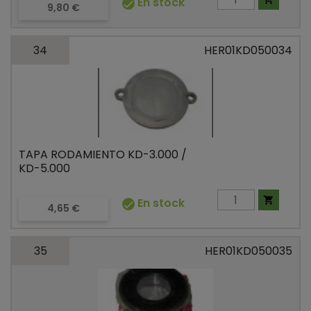
En stock

Precio
9,80 €
34
HER01KD050034
TAPA RODAMIENTO KD-3.000 /
KD-5.000

En stock

Precio
4,65 €
35
HER01KD050035