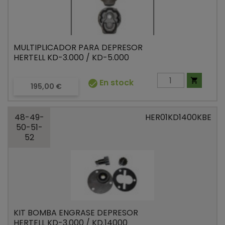
MULTIPLICADOR PARA DEPRESOR
HERTELL KD-3.000 / KD-5.000

En stock

Precio
195,00 €
48-49-
HER01KD1400KBE
50-51-
52
KIT BOMBA ENGRASE DEPRESOR
HERTELL KD-3.000 / KD.14000