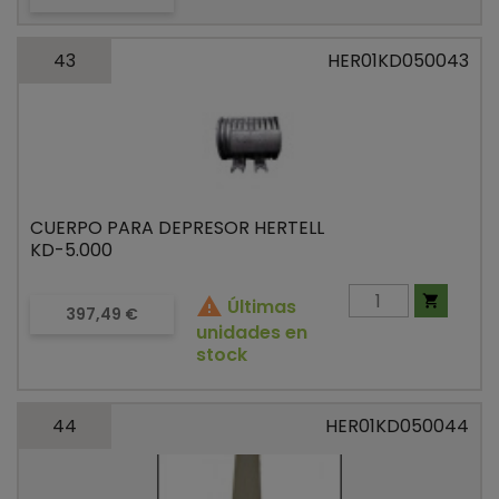
43
HER01KD050043
CUERPO PARA DEPRESOR HERTELL
KD-5.000


Últimas
Precio
397,49 €
unidades en
stock
44
HER01KD050044