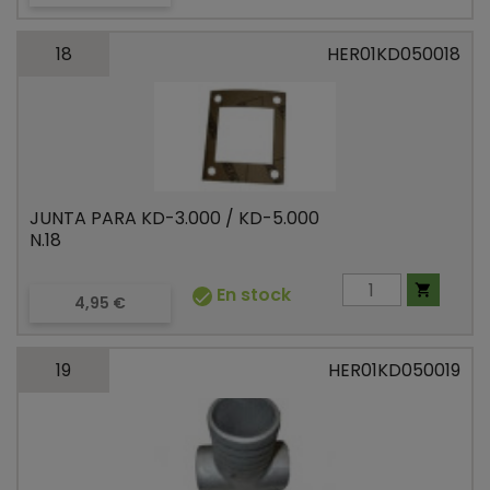
18
HER01KD050018
JUNTA PARA KD-3.000 / KD-5.000
N.18

En stock

Precio
4,95 €
19
HER01KD050019