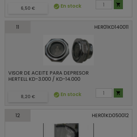

En stock

Precio
6,50 €
11
HER01KD140011
VISOR DE ACEITE PARA DEPRESOR
HERTELL KD-3.000 / KD-14.000

En stock

Precio
8,20 €
12
HER01KD050012