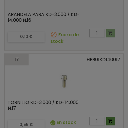
ARANDELA PARA KD-3.000 / KD-
14.000 N.16


Fuera de
Precio
0,10 €
stock
17
HER01KD140017
TORNILLO KD-3.000 / KD-14.000
N.17

En stock

Precio
0,55 €