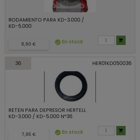
RODAMIENTO PARA KD-3.000 /
KD-5.000

En stock

Precio
8,90 €
36
HER01KD050036
RETEN PARA DEPRESOR HERTELL
KD-3.000 / KD-5.000 Nº36

En stock

Precio
7,85 €