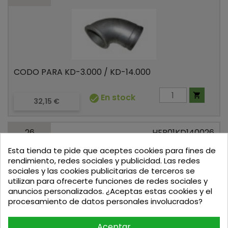
CODO PARA KD-3.000 / KD-14.000

En stock

Precio
32,15 €
26
HER01KD140026
Esta tienda te pide que aceptes cookies para fines de
rendimiento, redes sociales y publicidad. Las redes
sociales y las cookies publicitarias de terceros se
utilizan para ofrecerte funciones de redes sociales y
anuncios personalizados. ¿Aceptas estas cookies y el
procesamiento de datos personales involucrados?
BRIDA PARA KD-3.000 / KD-14.000
Aceptar