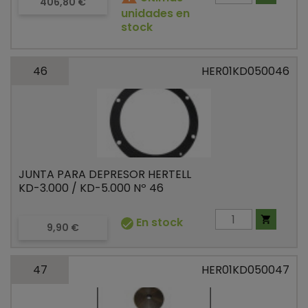
Precio
406,80 €
unidades en
stock
46
HER01KD050046
JUNTA PARA DEPRESOR HERTELL
KD-3.000 / KD-5.000 Nº 46

En stock

Precio
9,90 €
47
HER01KD050047