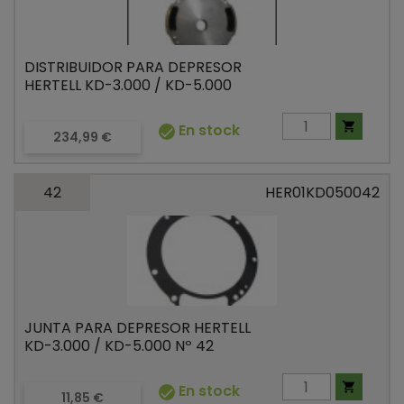
DISTRIBUIDOR PARA DEPRESOR
HERTELL KD-3.000 / KD-5.000

En stock

Precio
234,99 €
42
HER01KD050042
JUNTA PARA DEPRESOR HERTELL
KD-3.000 / KD-5.000 Nº 42

En stock

Precio
11,85 €