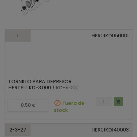
1
HER01KD050001
TORNILLO PARA DEPRESOR
HERTELL KD-3.000 / KD-5.000


Fuera de
Precio
0,50 €
stock
2-3-27
HER01KD140003