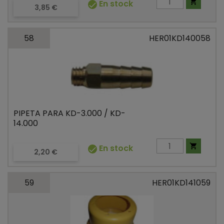

En stock

Precio
3,85 €
58
HER01KD140058
PIPETA PARA KD-3.000 / KD-
14.000

En stock

Precio
2,20 €
59
HER01KD141059