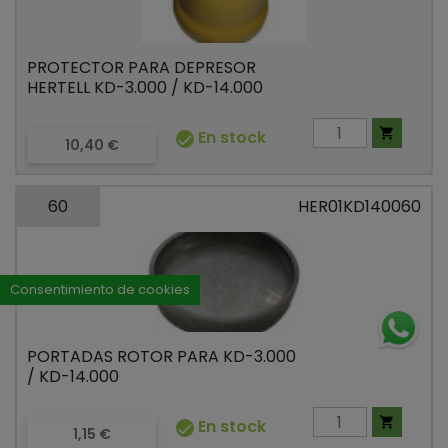
PROTECTOR PARA DEPRESOR
HERTELL KD-3.000 / KD-14.000

En stock

Precio
10,40 €
60
HER01KD140060
Consentimiento de cookies
PORTADAS ROTOR PARA KD-3.000
/ KD-14.000

En stock

Precio
1,15 €