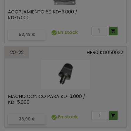
ACOPLAMIENTO 60 KD-3.000 /
KD-5.000

En stock

Precio
53,49 €
20-22
HER01KD050022
MACHO CÓNICO PARA KD-3.000 /
KD-5.000

En stock

Precio
38,90 €