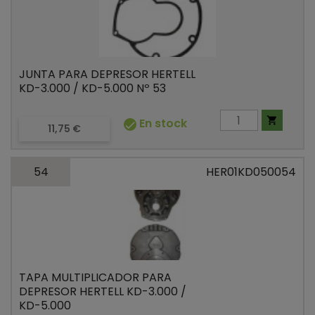
JUNTA PARA DEPRESOR HERTELL
KD-3.000 / KD-5.000 Nº 53

En stock

Precio
11,75 €
54
HER01KD050054
TAPA MULTIPLICADOR PARA
DEPRESOR HERTELL KD-3.000 /
KD-5.000