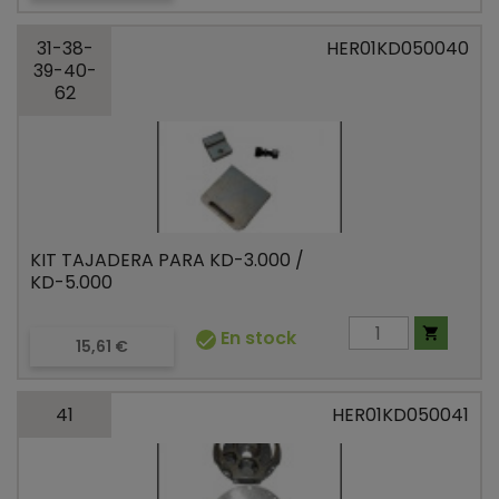
31-38-
HER01KD050040
39-40-
62
KIT TAJADERA PARA KD-3.000 /
KD-5.000

En stock

Precio
15,61 €
41
HER01KD050041