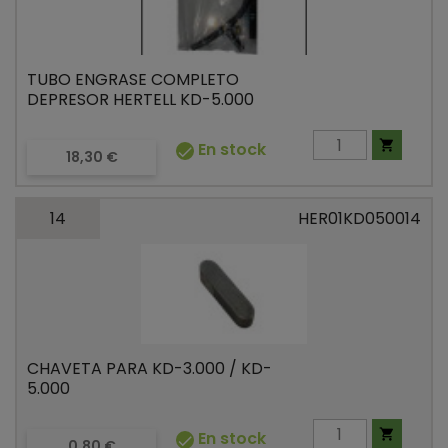
TUBO ENGRASE COMPLETO
DEPRESOR HERTELL KD-5.000

En stock

Precio
18,30 €
14
HER01KD050014
CHAVETA PARA KD-3.000 / KD-
5.000

En stock

Precio
0,80 €