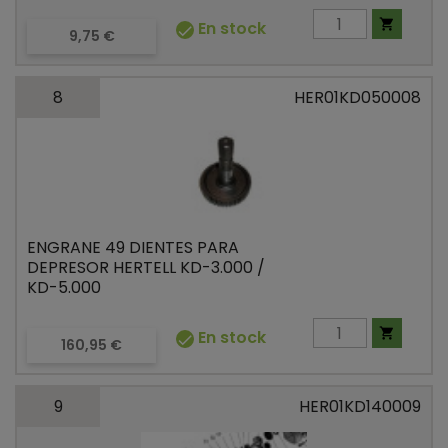

En stock

Precio
9,75 €
8
HER01KD050008
ENGRANE 49 DIENTES PARA
DEPRESOR HERTELL KD-3.000 /
KD-5.000

En stock

Precio
160,95 €
9
HER01KD140009