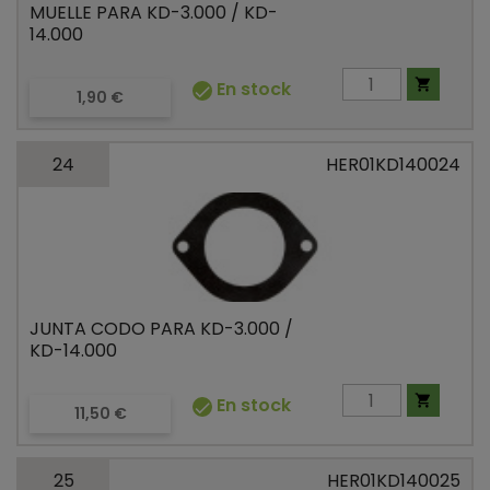
MUELLE PARA KD-3.000 / KD-
14.000

En stock

Precio
1,90 €
24
HER01KD140024
JUNTA CODO PARA KD-3.000 /
KD-14.000

En stock

Precio
11,50 €
25
HER01KD140025