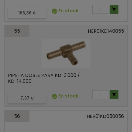

En stock

Precio
168,86 €
55
HER01KD140055
PIPETA DOBLE PARA KD-3.000 /
KD-14.000

En stock

Precio
7,37 €
56
HER01KD050056