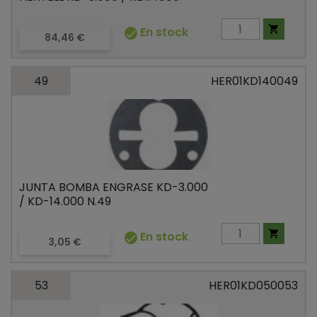

En stock

Precio
84,46 €
49
HER01KD140049
JUNTA BOMBA ENGRASE KD-3.000
/ KD-14.000 N.49

En stock

Precio
3,05 €
53
HER01KD050053