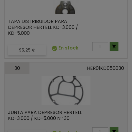
TAPA DISTRIBUIDOR PARA
DEPRESOR HERTELL KD-3.000 /
KD-5.000

En stock

Precio
95,25 €
30
HER01KD050030
JUNTA PARA DEPRESOR HERTELL
KD-3.000 / KD-5.000 Nº 30
