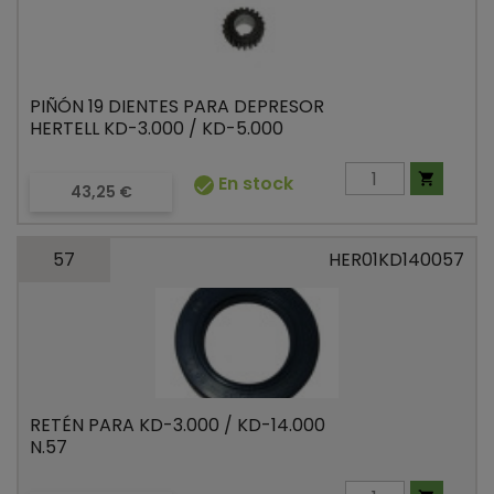
PIÑÓN 19 DIENTES PARA DEPRESOR
HERTELL KD-3.000 / KD-5.000

En stock

Precio
43,25 €
57
HER01KD140057
RETÉN PARA KD-3.000 / KD-14.000
N.57