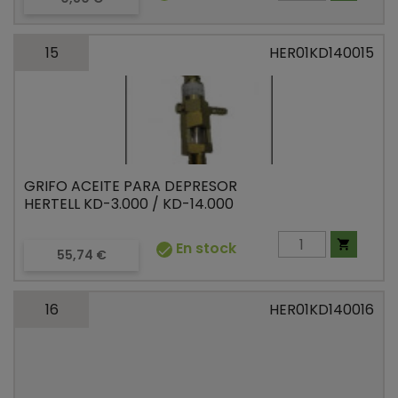
15
HER01KD140015
GRIFO ACEITE PARA DEPRESOR
HERTELL KD-3.000 / KD-14.000

En stock

Precio
55,74 €
16
HER01KD140016