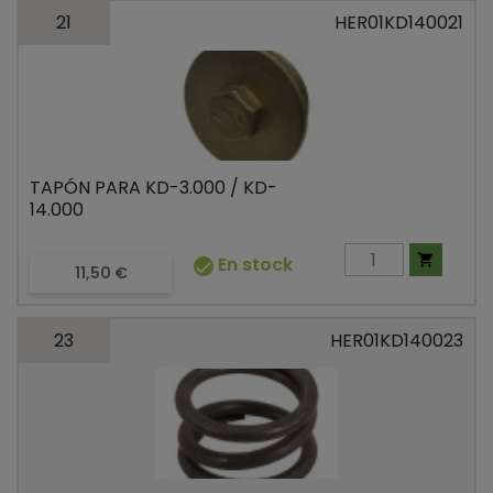
21
HER01KD140021
TAPÓN PARA KD-3.000 / KD-
14.000

En stock

Precio
11,50 €
23
HER01KD140023