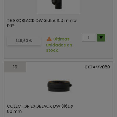
TE EXOBLACK DW 316L ø 150 mm a
90º


Últimas
Precio
146,60 €
unidades en
stock
10
EXTAMV080
COLECTOR EXOBLACK DW 316L ø
80 mm