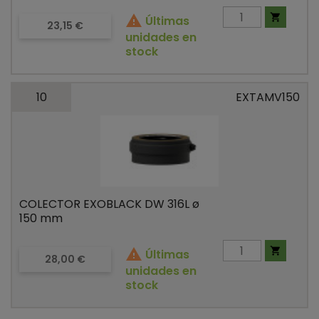


Últimas
Precio
23,15 €
unidades en
stock
10
EXTAMV150
COLECTOR EXOBLACK DW 316L ø
150 mm


Últimas
Precio
28,00 €
unidades en
stock