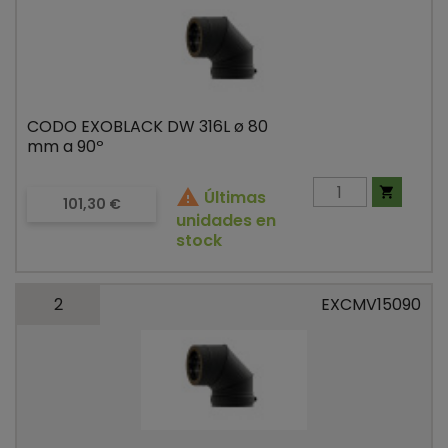
CODO EXOBLACK DW 316L ø 80
mm a 90º


Últimas
Precio
101,30 €
unidades en
stock
2
EXCMV15090