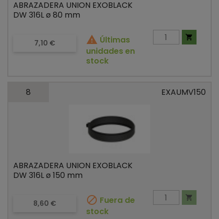
ABRAZADERA UNION EXOBLACK
DW 316L ø 80 mm


Últimas
Precio
7,10 €
unidades en
stock
8
EXAUMV150
ABRAZADERA UNION EXOBLACK
DW 316L ø 150 mm


Fuera de
Precio
8,60 €
stock