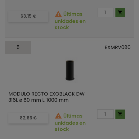


Últimas
Precio
63,15 €
unidades en
stock
5
EXMRV080
MODULO RECTO EXOBLACK DW
316L ø 80 mm L. 1000 mm


Últimas
Precio
82,66 €
unidades en
stock