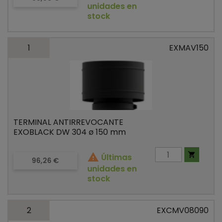
unidades en
stock
1
EXMAV150
TERMINAL ANTIRREVOCANTE
EXOBLACK DW 304 ø 150 mm


Últimas
Precio
96,26 €
unidades en
stock
2
EXCMV08090