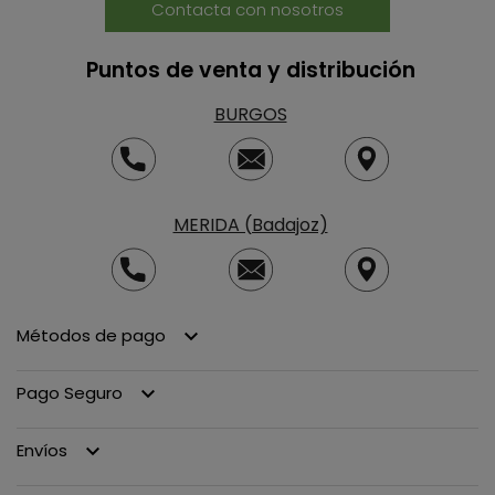
Contacta con nosotros
Puntos de venta y distribución
BURGOS
MERIDA (Badajoz)
Métodos de pago
keyboard_arrow_down
Pago Seguro
keyboard_arrow_down
Envíos
keyboard_arrow_down