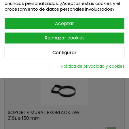
anuncios personalizados. ¿Aceptas estas cookies y el
procesamiento de datos personales involucrados?
SOPORTE MURAL EXOBLACK DW
Aceptar
316L ø 80 mm

Rechazar cookies

Últimas
Precio
22,91 €
unidades en
stock
Configurar
Política de privacidad y cookies
6
EXAPMV150
SOPORTE MURAL EXOBLACK DW
316L ø 150 mm