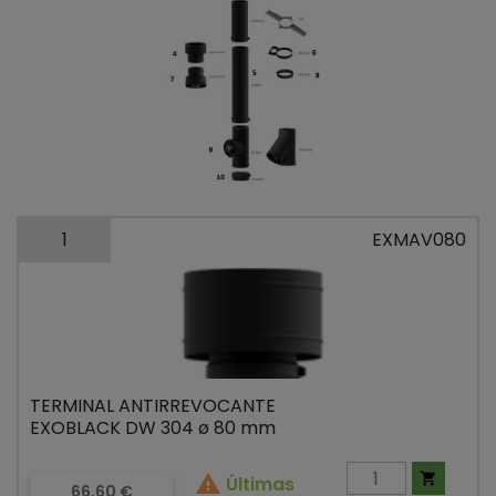
1
EXMAV080
TERMINAL ANTIRREVOCANTE
EXOBLACK DW 304 ø 80 mm


Últimas
Precio
66,60 €