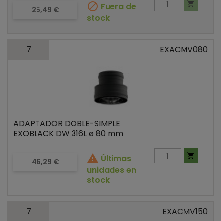


Fuera de
Precio
25,49 €
stock
7
EXACMV080
ADAPTADOR DOBLE-SIMPLE
EXOBLACK DW 316L ø 80 mm


Últimas
Precio
46,29 €
unidades en
stock
7
EXACMV150