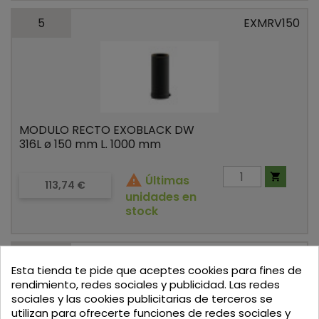
5
EXMRV150
MODULO RECTO EXOBLACK DW
316L ø 150 mm L. 1000 mm


Últimas
Precio
113,74 €
unidades en
stock
6
EXAPMV080
Esta tienda te pide que aceptes cookies para fines de
rendimiento, redes sociales y publicidad. Las redes
sociales y las cookies publicitarias de terceros se
utilizan para ofrecerte funciones de redes sociales y