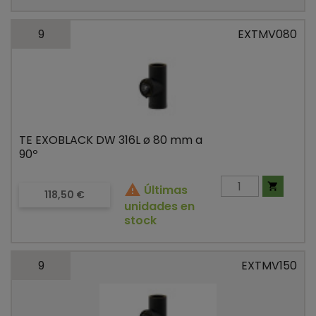
9
EXTMV080
TE EXOBLACK DW 316L ø 80 mm a
90º


Últimas
Precio
118,50 €
unidades en
stock
9
EXTMV150