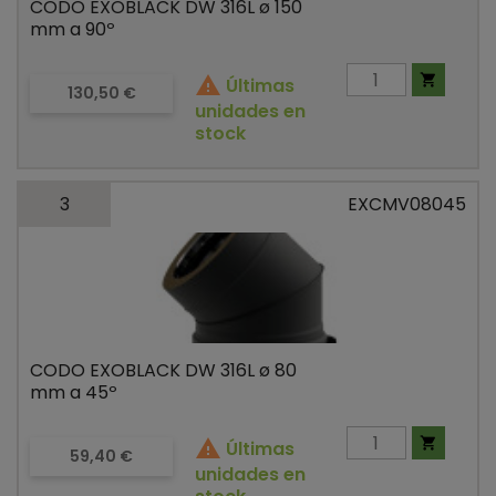
CODO EXOBLACK DW 316L ø 150
mm a 90º


Últimas
Precio
130,50 €
unidades en
stock
3
EXCMV08045
CODO EXOBLACK DW 316L ø 80
mm a 45º


Últimas
Precio
59,40 €
unidades en