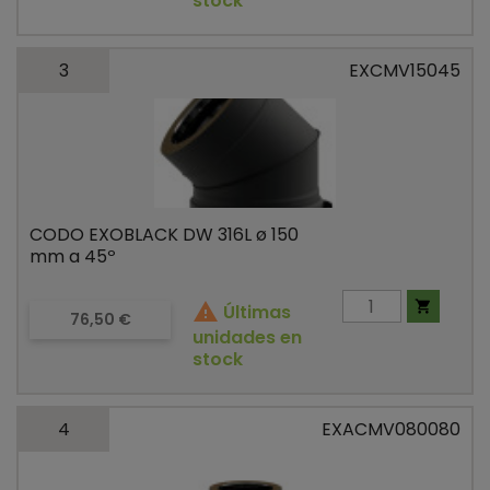
stock
3
EXCMV15045
CODO EXOBLACK DW 316L ø 150
mm a 45º


Últimas
Precio
76,50 €
unidades en
stock
4
EXACMV080080