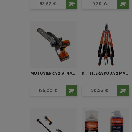
Precio
Precio
83,67
€
9,30
€
MOTOSIERRA 21V-4AH 180MM AF180
KIT TIJERA PODA 2 MANOS +...
Precio
Precio
195,00
€
30,35
€