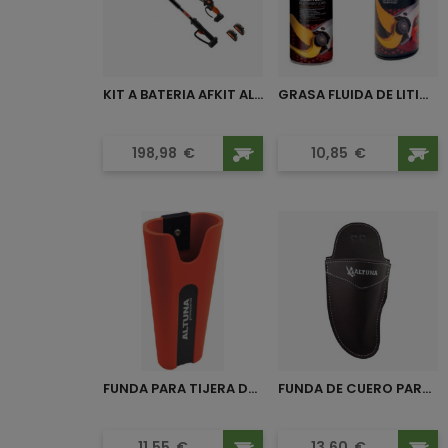
KIT A BATERIA AFKIT ALTUNA
GRASA FLUIDA DE LITIO 400...
Precio
Precio
198,98
€
10,85
€
FUNDA PARA TIJERA DE 1 MANO...
FUNDA DE CUERO PARA TIJERAS...
Precio
Precio
11,55
€
13,60
€