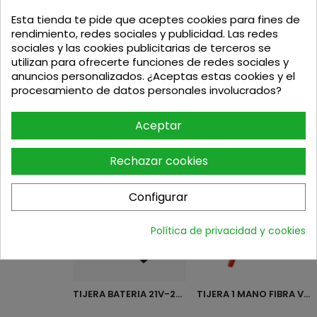
Esta tienda te pide que aceptes cookies para fines de
rendimiento, redes sociales y publicidad. Las redes
sociales y las cookies publicitarias de terceros se
utilizan para ofrecerte funciones de redes sociales y
anuncios personalizados. ¿Aceptas estas cookies y el
TIJERA BATERIA AB36 16.8V...
TIJERA BATERIA AB34 21.8V...
procesamiento de datos personales involucrados?
Aceptar
Precio
Precio base
Precio
Precio base
322,99
€
254,60
€
339
€
268
€
Rechazar cookies
Configurar
Política de privacidad y cookies
TIJERA BATERIA 21V-2AH 28MM...
TIJERA 1 MANO FIBRA VIDRIO...