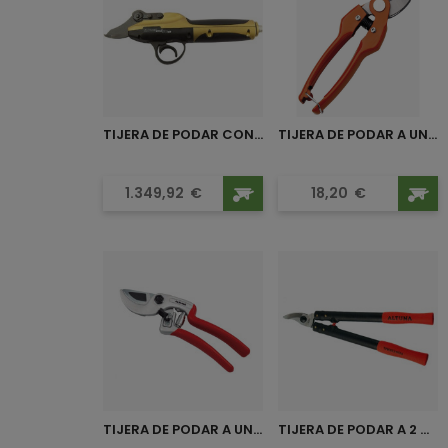
TIJERA DE PODAR CON BATERIA...
TIJERA DE PODAR A UNA MANO...
Precio
Precio
1.349,92
€
18,20
€
TIJERA DE PODAR A UNA MANO...
TIJERA DE PODAR A 2 MANOS...