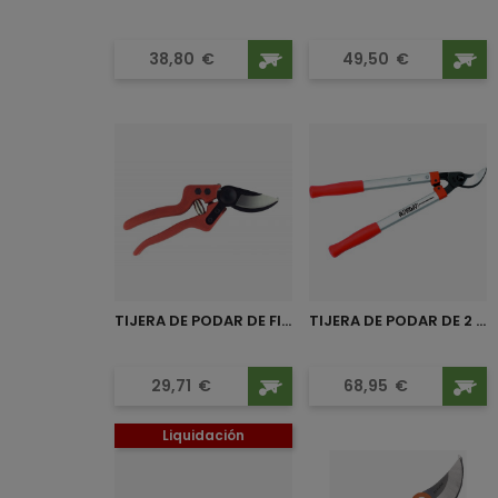
Precio
Precio
38,80
€
49,50
€
TIJERA DE PODAR DE FIBRA...
TIJERA DE PODAR DE 2 MANOS...
Precio
Precio
29,71
€
68,95
€
Liquidación