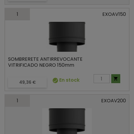
1
EXOAV150
SOMBRERETE ANTIRREVOCANTE
VITRIFICADO NEGRO 150mm

En stock

Precio
49,36 €
1
EXOAV200