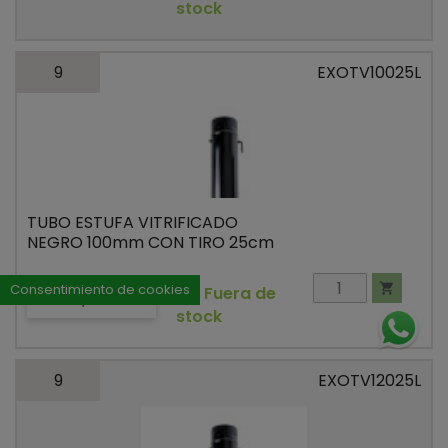
stock
9
EXOTV10025L
TUBO ESTUFA VITRIFICADO
NEGRO 100mm CON TIRO 25cm
Consentimiento de cookies


Fuera de
Precio
23,20 €
stock
9
EXOTV12025L