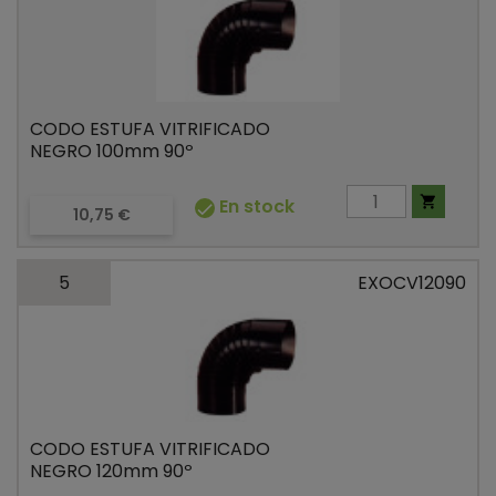
CODO ESTUFA VITRIFICADO
NEGRO 100mm 90º

En stock

Precio
10,75 €
5
EXOCV12090
CODO ESTUFA VITRIFICADO
NEGRO 120mm 90º