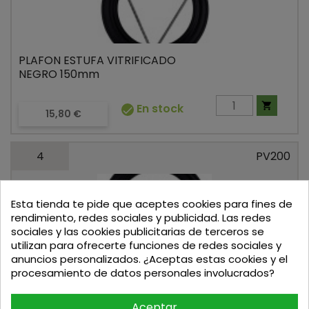
PLAFON ESTUFA VITRIFICADO
NEGRO 150mm

En stock

Precio
15,80 €
4
PV200
Esta tienda te pide que aceptes cookies para fines de
rendimiento, redes sociales y publicidad. Las redes
sociales y las cookies publicitarias de terceros se
utilizan para ofrecerte funciones de redes sociales y
PLAFON ESTUFA VITRIFICADO
anuncios personalizados. ¿Aceptas estas cookies y el
NEGRO 200mm
procesamiento de datos personales involucrados?
Aceptar


Fuera de