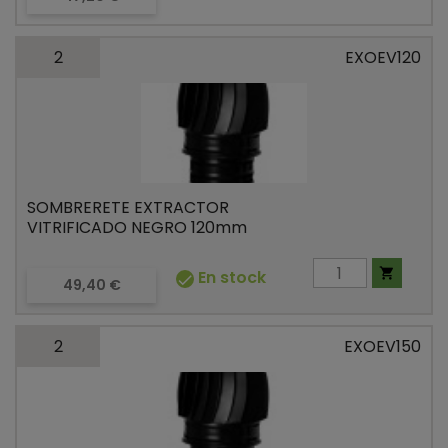
2
EXOEV120
SOMBRERETE EXTRACTOR
VITRIFICADO NEGRO 120mm

En stock

Precio
49,40 €
2
EXOEV150