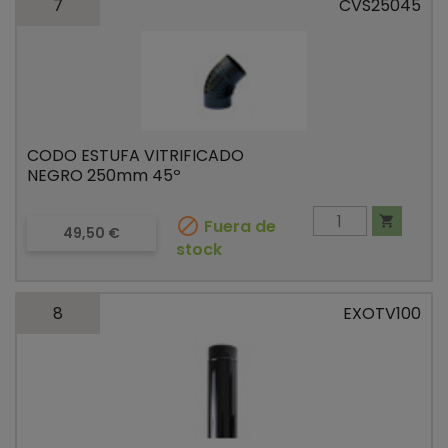
7
CVS25045
CODO ESTUFA VITRIFICADO
NEGRO 250mm 45º


Fuera de
Precio
49,50 €
stock
8
EXOTV100