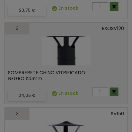

En stock

Precio
23,75 €
3
EXOSV120
SOMBRERETE CHINO VITRIFICADO
NEGRO 120mm

En stock

Precio
24,05 €
3
SV150