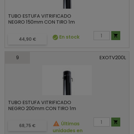
TUBO ESTUFA VITRIFICADO
NEGRO 150mm CON TIRO 1m

En stock

Precio
44,90 €
9
EXOTV200L
TUBO ESTUFA VITRIFICADO
NEGRO 200mm CON TIRO 1m


Últimas
Precio
68,75 €
unidades en