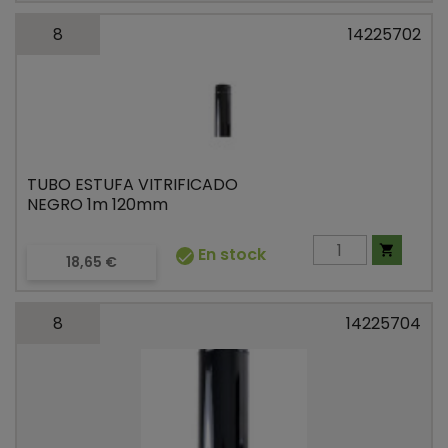
8
14225702
TUBO ESTUFA VITRIFICADO
NEGRO 1m 120mm

En stock

Precio
18,65 €
8
14225704