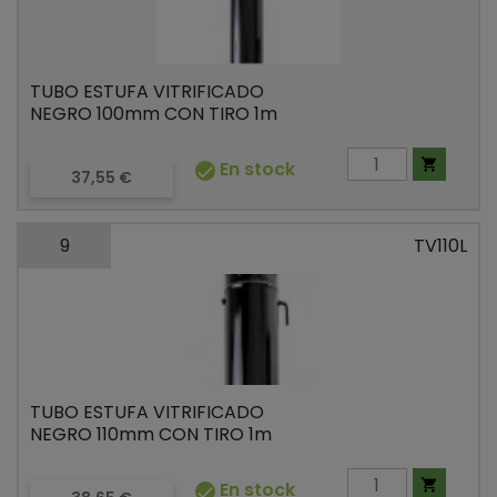
TUBO ESTUFA VITRIFICADO
NEGRO 100mm CON TIRO 1m

En stock

Precio
37,55 €
9
TV110L
TUBO ESTUFA VITRIFICADO
NEGRO 110mm CON TIRO 1m

En stock
