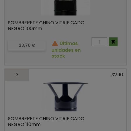
SOMBRERETE CHINO VITRIFICADO
NEGRO 100mm


Últimas
Precio
23,70 €
unidades en
stock
3
SV110
SOMBRERETE CHINO VITRIFICADO
NEGRO 110mm