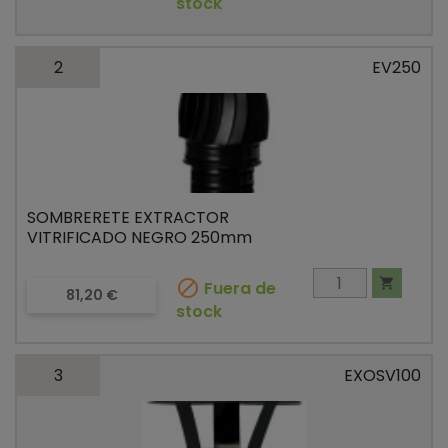
stock
2
EV250
SOMBRERETE EXTRACTOR
VITRIFICADO NEGRO 250mm


Fuera de
Precio
81,20 €
stock
3
EXOSV100