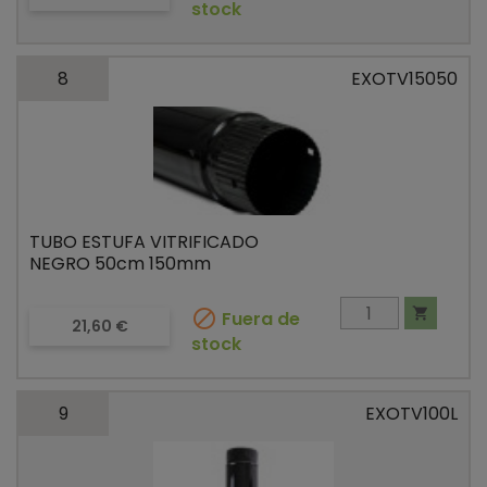
stock
8
EXOTV15050
TUBO ESTUFA VITRIFICADO
NEGRO 50cm 150mm


Fuera de
Precio
21,60 €
stock
9
EXOTV100L