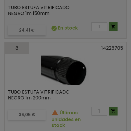
TUBO ESTUFA VITRIFICADO
NEGRO 1m 150mm

En stock

Precio
24,41 €
8
14225705
TUBO ESTUFA VITRIFICADO
NEGRO 1m 200mm


Últimas
Precio
36,05 €
unidades en
stock