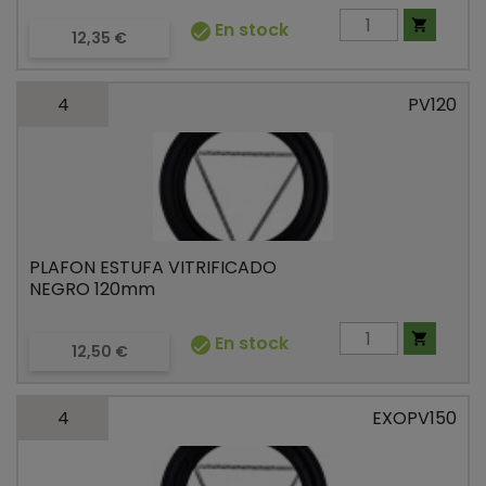

En stock

Precio
12,35 €
4
PV120
PLAFON ESTUFA VITRIFICADO
NEGRO 120mm

En stock

Precio
12,50 €
4
EXOPV150