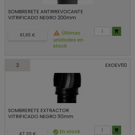
SOMBRERETE ANTIRREVOCANTE
VITRIFICADO NEGRO 200mm


Últimas
Precio
61,65 €
unidades en
stock
2
EXOEV110
SOMBRERETE EXTRACTOR
VITRIFICADO NEGRO 110mm

En stock

Precio
47,20 €