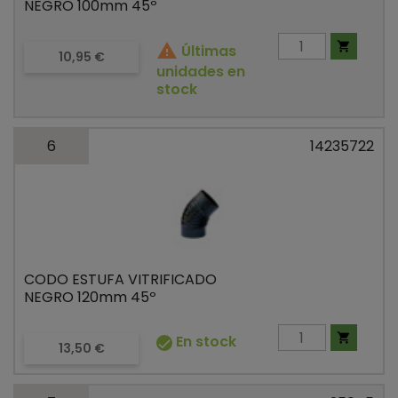
NEGRO 100mm 45º


Últimas
Precio
10,95 €
unidades en
stock
6
14235722
CODO ESTUFA VITRIFICADO
NEGRO 120mm 45º

En stock

Precio
13,50 €