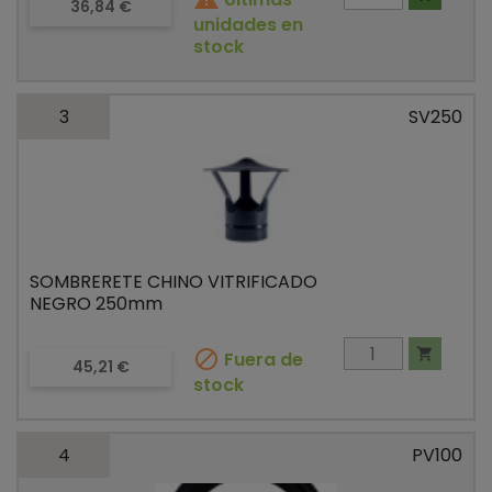
Precio
36,84 €
unidades en
stock
3
SV250
SOMBRERETE CHINO VITRIFICADO
NEGRO 250mm


Fuera de
Precio
45,21 €
stock
4
PV100