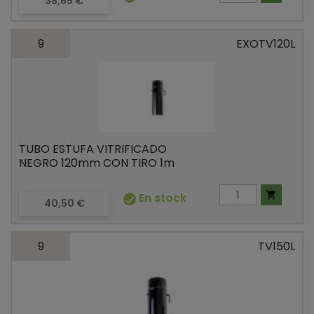
Precio
38,65 €
9
EXOTV120L
TUBO ESTUFA VITRIFICADO
NEGRO 120mm CON TIRO 1m

En stock

Precio
40,50 €
9
TV150L