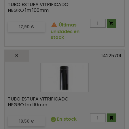
TUBO ESTUFA VITRIFICADO
NEGRO 1m 100mm


Últimas
Precio
17,90 €
unidades en
stock
8
14225701
TUBO ESTUFA VITRIFICADO
NEGRO 1m 110mm

En stock

Precio
18,50 €