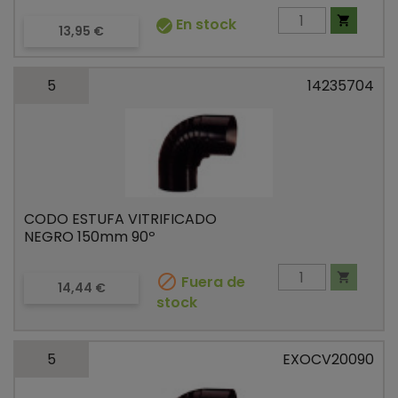

En stock

Precio
13,95 €
5
14235704
CODO ESTUFA VITRIFICADO
NEGRO 150mm 90º


Fuera de
Precio
14,44 €
stock
5
EXOCV20090