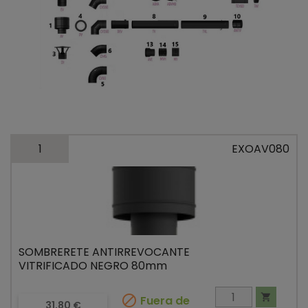
1
EXOAV080
SOMBRERETE ANTIRREVOCANTE
VITRIFICADO NEGRO 80mm


Fuera de
Precio
31,80 €