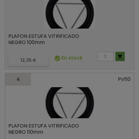
PLAFON ESTUFA VITRIFICADO
NEGRO 100mm

En stock

Precio
12,35 €
4
PV110
PLAFON ESTUFA VITRIFICADO
NEGRO 110mm