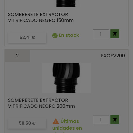
SOMBRERETE EXTRACTOR
VITRIFICADO NEGRO 150mm

En stock

Precio
52,41 €
2
EXOEV200
SOMBRERETE EXTRACTOR
VITRIFICADO NEGRO 200mm


Últimas
Precio
58,50 €
unidades en