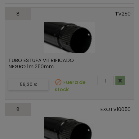
8
TV250
TUBO ESTUFA VITRIFICADO
NEGRO 1m 250mm


Fuera de
Precio
56,20 €
stock
8
EXOTV10050