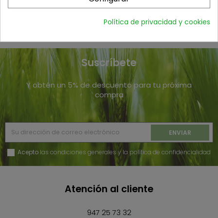
transportadora?
¿Por dónde puede ir una carretilla
Política de privacidad y cookies
transportadora?
Suscríbete
Y obtén un 5% de descuento para tu próxima
compra
Acepto
las condiciones generales y la política de confidencialidad
Atención al cliente
947 25 73 32