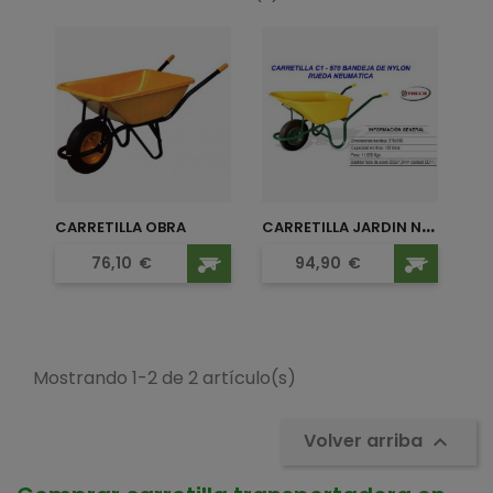
C
ARRETILLA JARDIN NYLON
CARRETILLA OBRA
Precio
Precio
76,10
€
94,90
€
Mostrando 1-2 de 2 artículo(s)
Volver arriba
