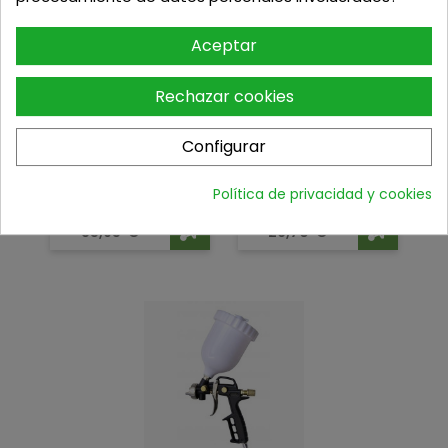
Aceptar
Rechazar cookies
Configurar
Política de privacidad y cookies
P
ISTOLA PINTAR BATERIA...
P
ISTOLA DE SOPLADO DE GRAN...
Precio
Precio
85,95
€
26,70
€