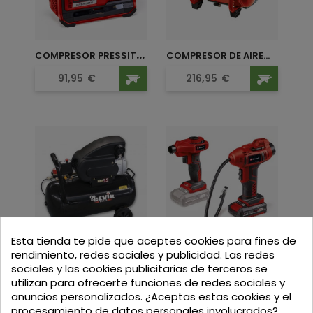
C
OMPRESOR PRESSITO 18/25...
COMPRESOR DE AIRE...
Precio
Precio
91,95
€
216,95
€
Esta tienda te pide que aceptes cookies para fines de
C
OMPRESOR 2HP 50L CEVIK PRO55
K
IT SOPLADOR Y COMPRESOR...
rendimiento, redes sociales y publicidad. Las redes
sociales y las cookies publicitarias de terceros se
Precio
Precio
165,95
€
123,95
€
utilizan para ofrecerte funciones de redes sociales y
anuncios personalizados. ¿Aceptas estas cookies y el
procesamiento de datos personales involucrados?