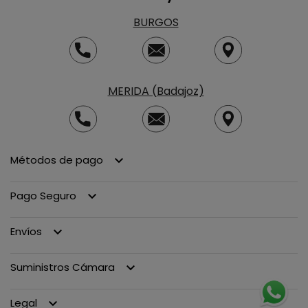
BURGOS
MERIDA (Badajoz)
Métodos de pago
keyboard_arrow_down
Pago Seguro
keyboard_arrow_down
Envíos
keyboard_arrow_down
Suministros Cámara
keyboard_arrow_down
Legal
keyboard_arrow_down