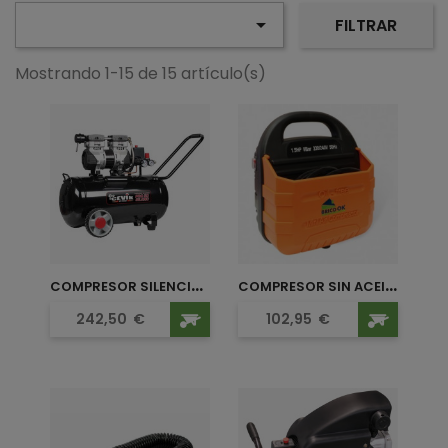

FILTRAR
Mostrando 1-15 de 15 artículo(s)
C
OMPRESOR SILENCIOSO 1,5HP...
C
OMPRESOR SIN ACEITE CM1,5...
Precio
Precio
242,50
€
102,95
€