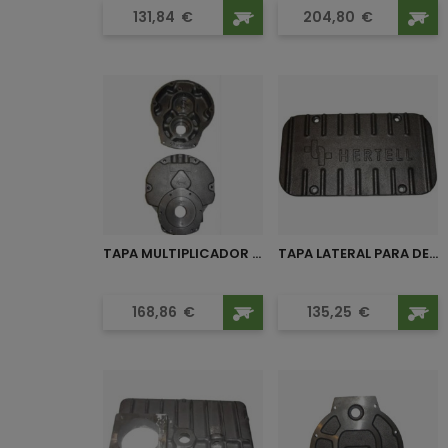
Precio
Precio
131,84
€
204,80
€
TAPA MULTIPLICADOR PARA...
TAPA LATERAL PARA DEPRESOR...
Precio
Precio
168,86
€
135,25
€