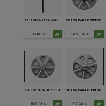
TAJADERA PARA VÁLVULA 125...
ROTOR PARA DEPRESOR HERTELL...
Precio
Precio
93,80
€
1.470,00
€
ROTOR PARA DEPRESOR HERTELL...
ROTOR PARA DEPRESOR HERTELL...
Precio
Precio
595,01
€
517,30
€