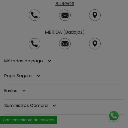
BURGOS
MERIDA (Badajoz)
Métodos de pago
keyboard_arrow_down
Pago Seguro
keyboard_arrow_down
Envíos
keyboard_arrow_down
Suministros Cámara
keyboard_arrow_down
Consentimiento de cookies
Legal
keyboard_arrow_down