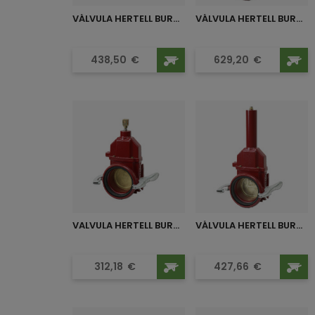
VÁLVULA HERTELL BURU-150...
VÁLVULA HERTELL BURU-150...
Precio
Precio
438,50
€
629,20
€
VALVULA HERTELL BURU-125...
VÁLVULA HERTELL BURU-125...
Precio
Precio
312,18
€
427,66
€