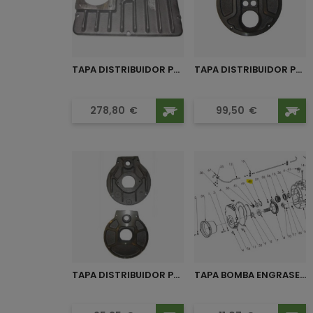
TAPA DISTRIBUIDOR PARA...
TAPA DISTRIBUIDOR PARA...
Precio
Precio
278,80
€
99,50
€
TAPA DISTRIBUIDOR PARA...
TAPA BOMBA ENGRASE KD-3.000...