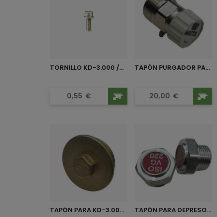
TORNILLO KD-3.000 /...
TAPÓN PURGADOR PARA KD-14.000
Precio
Precio
0,55
€
20,00
€
TAPÓN PARA KD-3.000 /...
TAPÓN PARA DEPRESOR HERTELL...