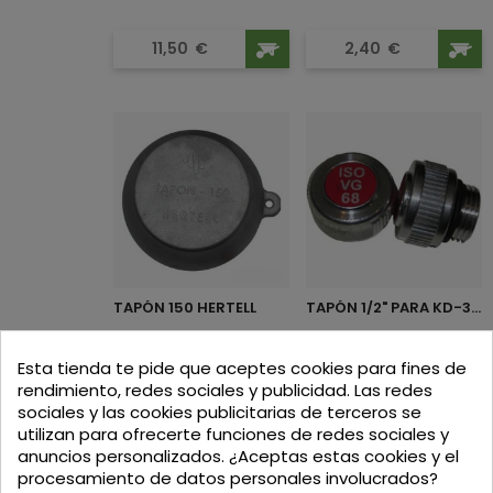
Precio
Precio
11,50
€
2,40
€
TAPÓN 150 HERTELL
TAPÓN 1/2" PARA KD-3.000 /...
Esta tienda te pide que aceptes cookies para fines de
Precio
Precio
87,14
€
7,95
€
rendimiento, redes sociales y publicidad. Las redes
sociales y las cookies publicitarias de terceros se
utilizan para ofrecerte funciones de redes sociales y
anuncios personalizados. ¿Aceptas estas cookies y el
procesamiento de datos personales involucrados?