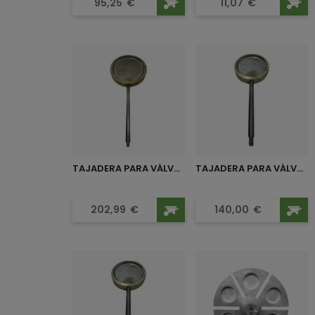
Precio
Precio
95,25
€
11,07
€
TAJADERA PARA VÁLVULA 200...
TAJADERA PARA VÁLVULA 150...
Precio
Precio
202,99
€
140,00
€