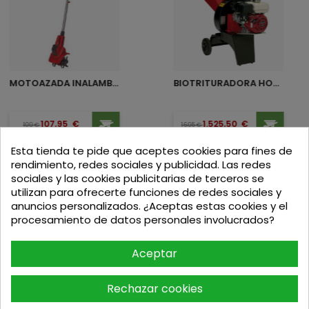
MOTOAZADA INALAMBRICA GE-CR...
BIOTRITURADORA HONDA BIO 180
Precio
Precio base
Precio
Precio base
107,95
€
1.525,50
€
109
€
1695
€
Esta tienda te pide que aceptes cookies para fines de
rendimiento, redes sociales y publicidad. Las redes
sociales y las cookies publicitarias de terceros se
utilizan para ofrecerte funciones de redes sociales y
Los clientes que adquirieron este producto
anuncios personalizados. ¿Aceptas estas cookies y el
procesamiento de datos personales involucrados?
también compraron:
Aceptar
Rechazar cookies