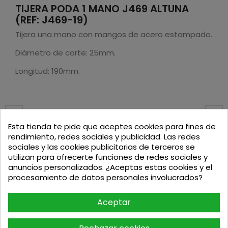
TIJERA PODA 1 MANO J469 ALTUNA
(REF: J469-19)
Tijera una mano con mangos de acero estampado.
Diámetro de corte: 25mm.
Longitud: 190mm.
Esta tienda te pide que aceptes cookies para fines de
Podria interesarte
rendimiento, redes sociales y publicidad. Las redes
sociales y las cookies publicitarias de terceros se
utilizan para ofrecerte funciones de redes sociales y
-10%
anuncios personalizados. ¿Aceptas estas cookies y el
procesamiento de datos personales involucrados?
Aceptar