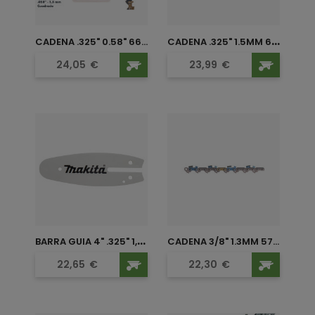
C
ADENA .325" 1.5MM 66...
CADENA .325" 0.58" 66...
Precio
Precio
24,05
€
23,99
€
B
ARRA GUIA 4" .325" 1,1 MM...
CADENA 3/8" 1.3MM 57...
Precio
Precio
22,65
€
22,30
€