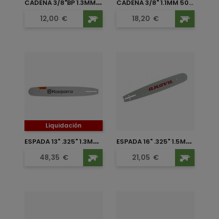
C
ADENA 3/8"BP 1.3MM 57...
CADENA 3/8" 1.1MM 50...
Precio
Precio
12,00
€
18,20
€
Liquidación
E
SPADA 13" .325" 1.3MM SM...
E
SPADA 16" .325" 1.5MM 66...
Precio
Precio
48,35
€
21,05
€