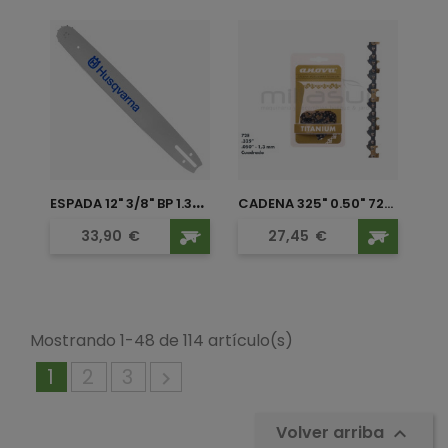
E
SPADA 12" 3/8" BP 1.3MM 45...
CADENA 325" 0.50" 72...
Precio
Precio
33,90
€
27,45
€
Mostrando 1-48 de 114 artículo(s)
1
2
3

Volver arriba
