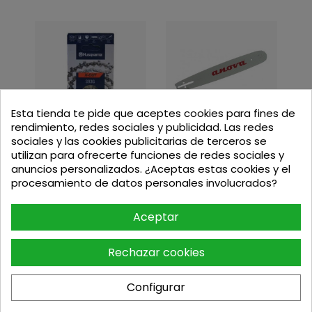
Esta tienda te pide que aceptes cookies para fines de
rendimiento, redes sociales y publicidad. Las redes
sociales y las cookies publicitarias de terceros se
E
SPADA 12" 3/8" 1.3MM 45...
CADENA 3/8" 1.3MM 50...
utilizan para ofrecerte funciones de redes sociales y
anuncios personalizados. ¿Aceptas estas cookies y el
Precio
Precio
19,00
€
15,85
€
procesamiento de datos personales involucrados?
Aceptar
Rechazar cookies
Configurar