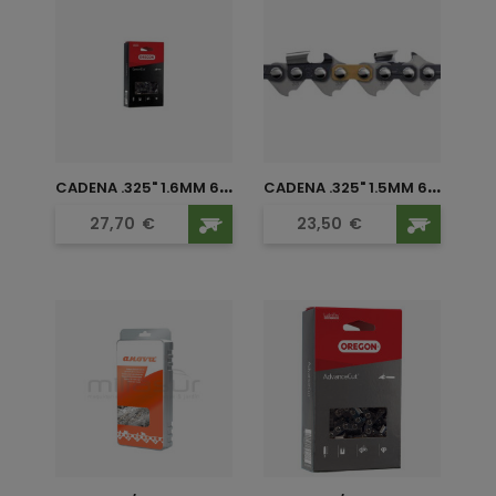
C
ADENA .325" 1.6MM 68...
C
ADENA .325" 1.5MM 64...
Precio
Precio
27,70
€
23,50
€