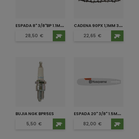
E
SPADA 8" 3/8"BP 1.1MM...
C
ADENA 90PX 1,1MM 3/8" LP...
Precio
Precio
28,50
€
22,65
€
E
SPADA 20" 3/8" 1.5MM 72...
BUJIA NGK BPR5ES
Precio
Precio
5,50
€
82,00
€