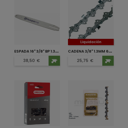
Liquidación
E
SPADA 16" 3/8" BP 1.3MM 56...
C
ADENA 3/8" 1.3MM 64...
Precio
Precio
38,50
€
25,75
€