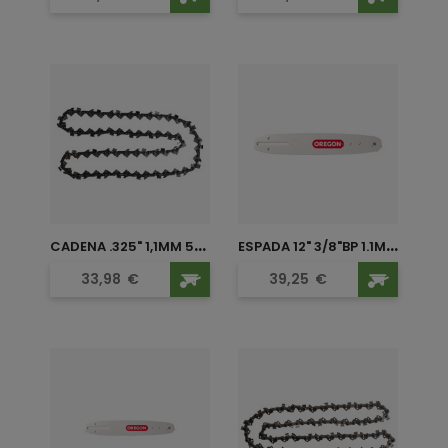
C
ADENA .325" 1,1MM 59...
E
SPADA 12" 3/8"BP 1.1MM...
Precio
Precio
33,98
€
39,25
€