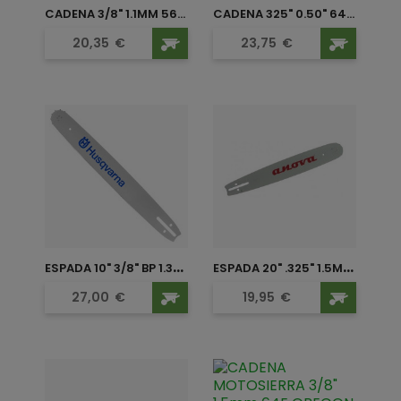
CADENA 3/8" 1.1MM 56...
CADENA 325" 0.50" 64...
Precio
Precio
20,35
€
23,75
€
E
SPADA 10" 3/8" BP 1.3MM 40...
E
SPADA 20" .325" 1.5MM 78...
Precio
Precio
27,00
€
19,95
€