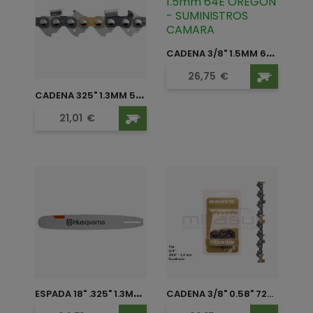
C
ADENA 3/8" 1.5MM 64...
Precio
26,75
€
C
ADENA 325" 1.3MM 56E SP33G...
Precio
21,01
€
E
SPADA 18" .325" 1.3MM 72...
CADENA 3/8" 0.58" 72...