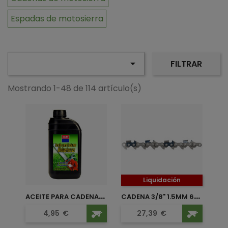
Espadas de motosierra

FILTRAR
Mostrando 1-48 de 114 artículo(s)
Liquidación
A
CEITE PARA CADENAS DE...
C
ADENA 3/8" 1.5MM 68...
Precio
Precio
4,95
€
27,39
€