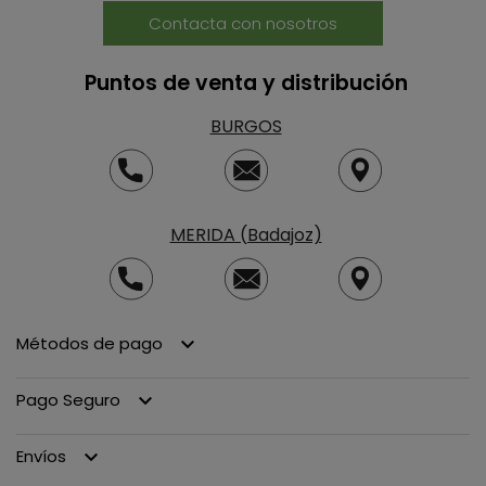
Contacta con nosotros
Puntos de venta y distribución
BURGOS
MERIDA (Badajoz)
Métodos de pago
keyboard_arrow_down
Pago Seguro
keyboard_arrow_down
Envíos
keyboard_arrow_down