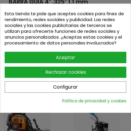
BARRA GUIA 4" .325" 1,1 mm
MOTOSIERRA MAKITA (REF: 1910W0-3)
Esta tienda te pide que aceptes cookies para fines de
CARACTERÍSTICAS TÉCNICAS
rendimiento, redes sociales y publicidad. Las redes
Longitud de la barra de la cadena: 4" / 10 cm
sociales y las cookies publicitarias de terceros se
Número de enlaces de transmisión: 26
utilizan para ofrecerte funciones de redes sociales y
Paso de cadena: 0,325"
anuncios personalizados. ¿Aceptas estas cookies y el
Calibre de la cadena: 1,1 mm / 0,043 "
procesamiento de datos personales involucrados?
Compatible con motosierra de Makita DUC101
Aceptar
Rechazar cookies
Configurar
Podria interesarte
Política de privacidad y cookies
-10%