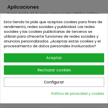
Aplicaciones
Evacuación de humos para combustibles sólidos
(estufas de leña, pellet, carbón…)líquidos y
Esta tienda te pide que aceptes cookies para fines de
gaseosos.
rendimiento, redes sociales y publicidad. Las redes
Montaje interior.
sociales y las cookies publicitarias de terceros se
utilizan para ofrecerte funciones de redes sociales y
CERTIFICADO CE
anuncios personalizados. ¿Aceptas estas cookies y el
Certificado de conformidad de control de
procesamiento de datos personales involucrados?
producción en fábrica, en cumplimiento del
Reglamento de Productos de Construcción
Aceptar
305/2011 KIWA FPC.
Producto certificado por KIWA conforme a la
norma EN 1856-2:2009
Rechazar cookies
Configurar
Política de privacidad y cookies
Podria interesarte