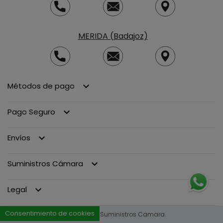
MERIDA (Badajoz)
Métodos de pago
keyboard_arrow_down
Pago Seguro
keyboard_arrow_down
Envíos
keyboard_arrow_down
Suministros Cámara
keyboard_arrow_down
Legal
keyboard_arrow_down
Consentimiento de cookies
© 2013 - 2026 Suministros Camara.