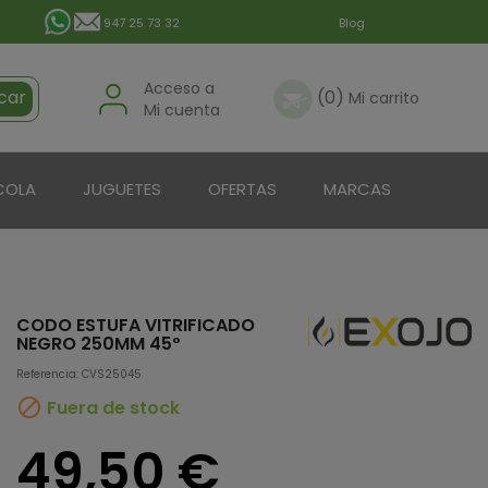
947 25 73 32
Blog
Acceso a
car
(0)
Mi carrito
Mi cuenta
COLA
JUGUETES
OFERTAS
MARCAS
CODO ESTUFA VITRIFICADO
NEGRO 250MM 45º
Referencia: CVS25045

Fuera de stock
49,50 €