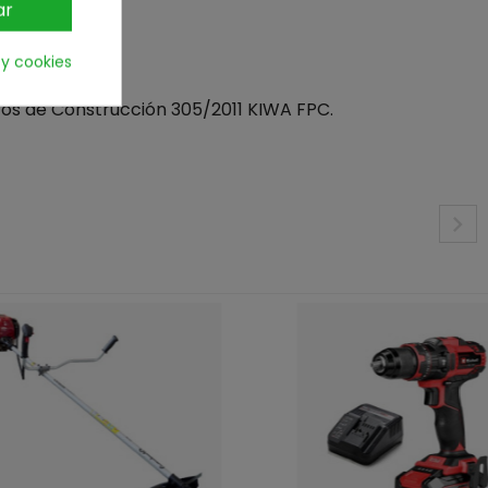
ar
 y cookies
tos de Construcción 305/2011 KIWA FPC.