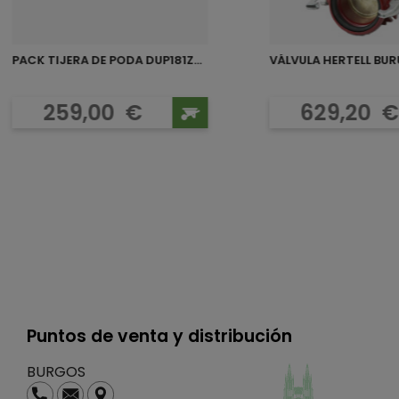
PACK TIJERA DE PODA DUP181Z...
VÁLVULA HERTELL BURU
Precio
Preci
259,00
€
629,20
€
Puntos de venta y distribución
BURGOS