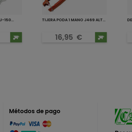
-150...
TIJERA PODA 1 MANO J469 ALTUNA
o
Precio
16,95
€
Métodos de pago