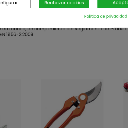
nfigurar
Rechazar cookies
Acept
as de leña, pellet, carbón…)líquidos y gaseosos.
Política de privacidad
n en fábrica, en cumplimiento del Reglamento de Produc
EN 1856-2:2009