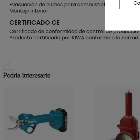
Co
Evacuación de humos para combustibles sólidos (estuf
Montaje interior.
CERTIFICADO CE
Certificado de conformidad de control de producció
Producto certificado por KIWA conforme a la norma 
Podria interesarte