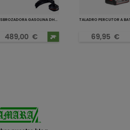
DESBROZADORA GASOLINA DH35...
TALADRO PERCUTOR A BATE
Precio
Precio
489,00
€
69,95
€