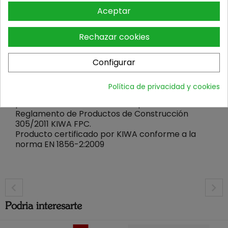
Aceptar
Aplicaciones
Evacuación de humos para combustibles sólidos
Rechazar cookies
(estufas de leña, pellet, carbón…)líquidos y
gaseosos.
Montaje interior.
Configurar
CERTIFICADO CE
Política de privacidad y cookies
Certificado de conformidad de control de
producción en fábrica, en cumplimiento del
Reglamento de Productos de Construcción
305/2011 KIWA FPC.
Producto certificado por KIWA conforme a la
norma EN 1856-2:2009
Podria interesarte