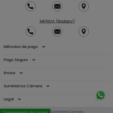
MERIDA (Badajoz)
Métodos de pago
keyboard_arrow_down
Pago Seguro
keyboard_arrow_down
Envíos
keyboard_arrow_down
Suministros Cámara
keyboard_arrow_down
Legal
keyboard_arrow_down
© 2013 - 2026 Suministros Camara.
Consentimiento de cookies