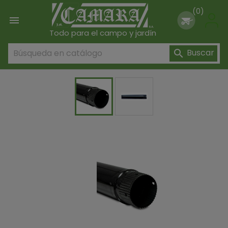
(0)

Todo para el campo y jardín
Buscar
