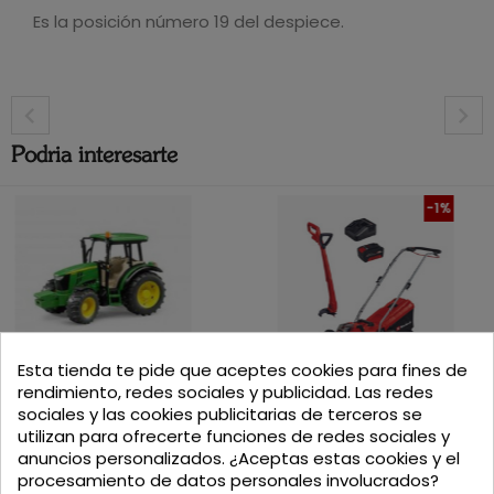
Es la posición número 19 del despiece.
Podria interesarte
-1%
Esta tienda te pide que aceptes cookies para fines de
DESPIECE DEPRESOR HERTELL KD-5.000 540
RPM
rendimiento, redes sociales y publicidad. Las redes
TRACTOR JOHN DEERE 5115M
KIT DE MAQUINAS DE...
DESPIECES
sociales y las cookies publicitarias de terceros se
utilizan para ofrecerte funciones de redes sociales y
Precio
Precio
Precio base
29,90
€
anuncios personalizados. ¿Aceptas estas cookies y el
197,95
€
199
€
procesamiento de datos personales involucrados?