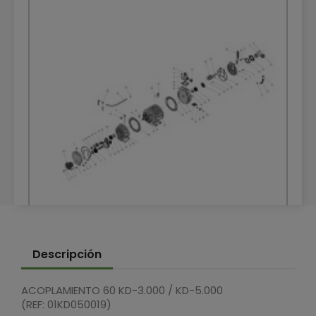
DESPIECE DEPRESOR HERTELL KD-4.000 540
Descripción
RPM
DESPIECES
ACOPLAMIENTO 60 KD-3.000 / KD-5.000
(REF: 01KD050019)