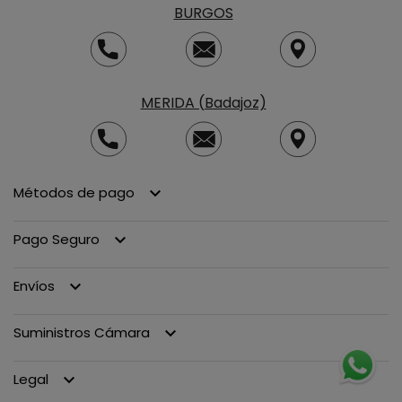
BURGOS
MERIDA (Badajoz)
Métodos de pago
keyboard_arrow_down
Pago Seguro
keyboard_arrow_down
Envíos
keyboard_arrow_down
Suministros Cámara
keyboard_arrow_down
Legal
keyboard_arrow_down