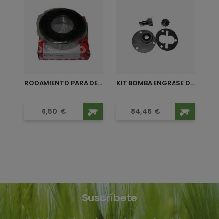
RODAMIENTO PARA DEPRESOR...
KIT BOMBA ENGRASE DEPRESOR...
Precio
Precio
6,50
€
84,46
€
DESPIECE DEPRESOR HERTELL KD-10.000 540
RPM
DESPIECES
Suscríbete