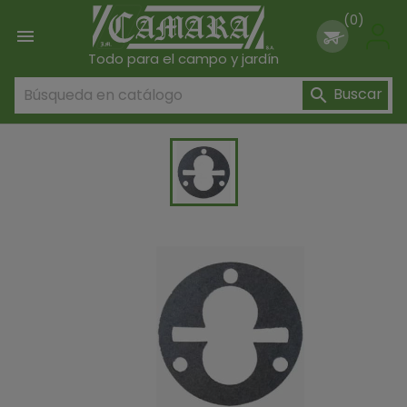
(0)

Todo para el campo y jardín
Buscar
