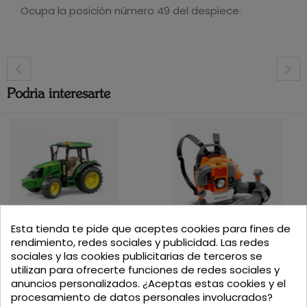
Ocupa la posición número 49 del despiece.
Podria interesarte
Esta tienda te pide que aceptes cookies para fines de
DESPIECE DEPRESOR HERTELL KD-14.000 540
TRACTOR JOHN DEERE 5115M
SOPLADOR BURBUJAS JUGUETE...
RPM
rendimiento, redes sociales y publicidad. Las redes
sociales y las cookies publicitarias de terceros se
DESPIECES
utilizan para ofrecerte funciones de redes sociales y
Precio
Precio
29,90
€
100,68
€
anuncios personalizados. ¿Aceptas estas cookies y el
procesamiento de datos personales involucrados?