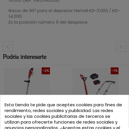
14.000 (REF: 01KD140009)
Racor de 90º para el depresor Hertell KD-3.000 / KD-
14.000.
Es la posición número 9 del despiece.
Podria interesarte
-2%
-1%
DESPIECE DEPRESOR HERTELL KD-6.500 540
Esta tienda te pide que aceptes cookies para fines de
RPM
rendimiento, redes sociales y publicidad. Las redes
DESPIECES
sociales y las cookies publicitarias de terceros se
MOTOAZADA INALAMBRICA GE-CR...
KIT DE MAQUINAS DE...
utilizan para ofrecerte funciones de redes sociales y
anuncios personalizados. ¿Aceptas estas cookies y el