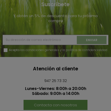
Suscríbete
Y obtén un 5% de descuento para tu próxima
compra
Acepto
las condiciones generales y la política de confidencialidad
Atención al cliente
DESPIECE DEPRESOR HERTELL KD-14.000 540
RPM
947 25 73 32
DESPIECES
Lunes-Viernes: 8:00h a 20:00h
Sábado: 9:00h a 14:00h
Contacta con nosotros