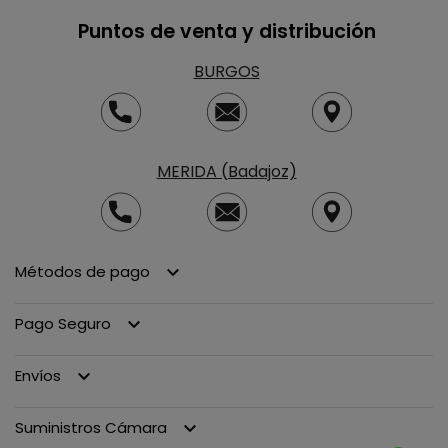
Puntos de venta y distribución
BURGOS
MERIDA (Badajoz)
Métodos de pago
keyboard_arrow_down
DESPIECE DEPRESOR HERTELL KL-18
DESPIECES
Pago Seguro
keyboard_arrow_down
Envíos
keyboard_arrow_down
Suministros Cámara
keyboard_arrow_down