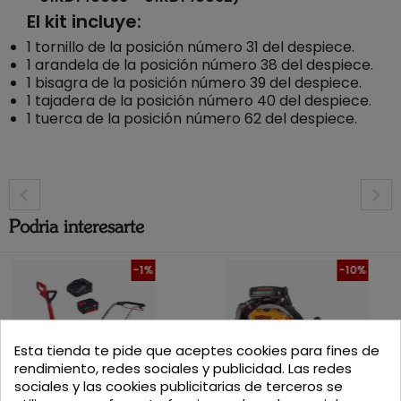
El kit incluye:
1 tornillo de la posición número 31 del despiece.
1 arandela de la posición número 38 del despiece.
1 bisagra de la posición número 39 del despiece.
1 tajadera de la posición número 40 del despiece.
1 tuerca de la posición número 62 del despiece.
Podria interesarte
-1%
-10%
DESPIECE DEPRESOR HERTELL KD-4.000 540
RPM
DESPIECES
Esta tienda te pide que aceptes cookies para fines de
rendimiento, redes sociales y publicidad. Las redes
sociales y las cookies publicitarias de terceros se