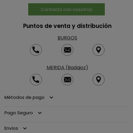
Contacta con nosotros
Puntos de venta y distribución
BURGOS
MERIDA (Badajoz)
Métodos de pago
keyboard_arrow_down
Pago Seguro
keyboard_arrow_down
Envíos
keyboard_arrow_down