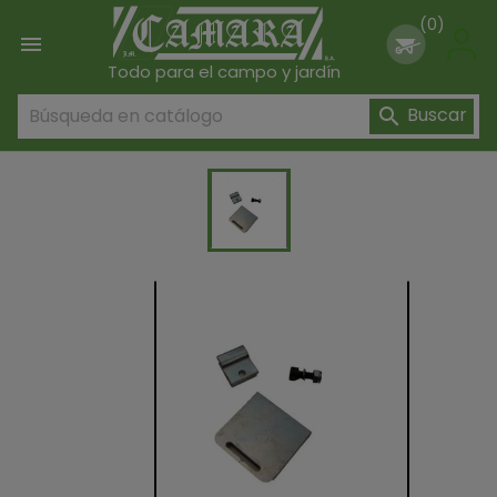
(0)

Todo para el campo y jardín
Buscar
