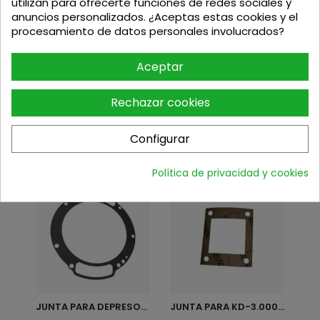
utilizan para ofrecerte funciones de redes sociales y
KIT DE MAQUINAS DE...
SOPLADOR SG76C ANOVA
anuncios personalizados. ¿Aceptas estas cookies y el
procesamiento de datos personales involucrados?
Precio
Precio base
Precio
Precio base
197,95
€
486,00
€
199
€
539
€
Aceptar
Rechazar cookies
Configurar
Los clientes que adquirieron este producto
también compraron:
Política de privacidad y cookies
JUNTA PARA DEPRESOR HERTELL...
JUNTA PARA KD-3.000 /...