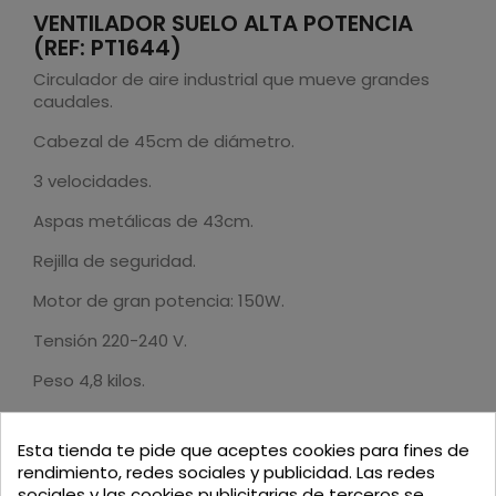
VENTILADOR SUELO ALTA POTENCIA
(REF: PT1644)
Circulador de aire industrial que mueve grandes
caudales.
Cabezal de 45cm de diámetro.
3 velocidades.
Aspas metálicas de 43cm.
Rejilla de seguridad.
Motor de gran potencia: 150W.
Tensión 220-240 V.
Peso 4,8 kilos.
1,5 metros de cable.
Esta tienda te pide que aceptes cookies para fines de
Dimensiones: 54 x 20 x 52cm.
rendimiento, redes sociales y publicidad. Las redes
sociales y las cookies publicitarias de terceros se