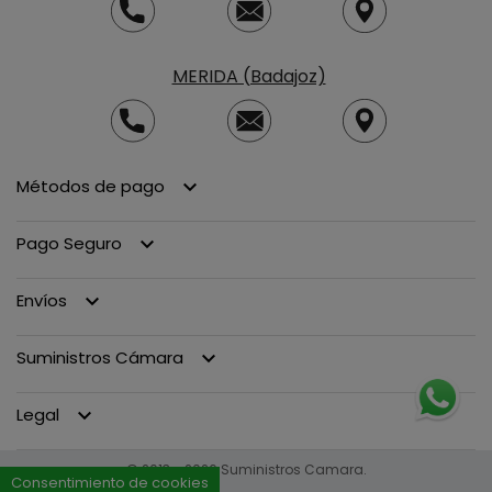
MERIDA (Badajoz)
Métodos de pago
keyboard_arrow_down
Pago Seguro
keyboard_arrow_down
Envíos
keyboard_arrow_down
Suministros Cámara
keyboard_arrow_down
Legal
keyboard_arrow_down
© 2013 - 2026 Suministros Camara.
Consentimiento de cookies