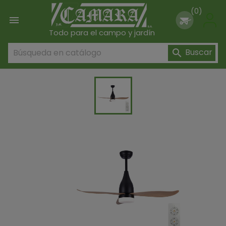
(0)

Todo para el campo y jardín
Buscar
