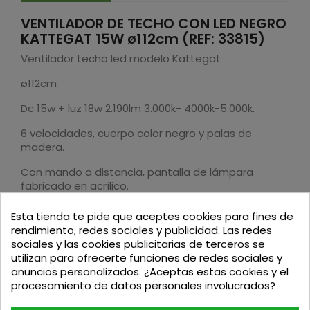
VENTILADOR DE TECHO CON LED NEGRO
KATTEGAT 15W ø112cm (REF: 33815)
Ventilador techo led modelo Kattegat
ø112cm
Dc 15w + luz 18w 2.190lm 3.000k- 4000k-5.000k.
6 velocidades, cuerpo color negro y palas de
madera.
Con mando a distancia, pantalla de lámpara
fabricado en acrílico.
Esta tienda te pide que aceptes cookies para fines de
rendimiento, redes sociales y publicidad. Las redes
sociales y las cookies publicitarias de terceros se
utilizan para ofrecerte funciones de redes sociales y
Podria interesarte
anuncios personalizados. ¿Aceptas estas cookies y el
procesamiento de datos personales involucrados?