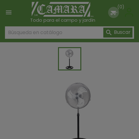
(0)

Todo para el campo y jardín
Buscar
