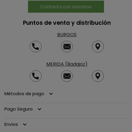
Contacta con nosotros
Puntos de venta y distribución
BURGOS
MERIDA (Badajoz)
Métodos de pago
keyboard_arrow_down
Pago Seguro
keyboard_arrow_down
Envíos
keyboard_arrow_down