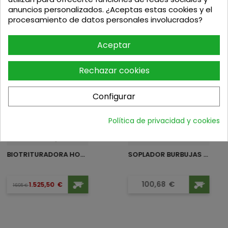
anuncios personalizados. ¿Aceptas estas cookies y el
procesamiento de datos personales involucrados?
Aceptar
Podria interesarte
Rechazar cookies
-10%
Configurar
Política de privacidad y cookies
BIOTRITURADORA HONDA BIO 180
SOPLADOR BURBUJAS JUGUETE...
Precio
Precio base
Precio
100,68
€
1.525,50
€
1695
€