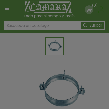
(0)

Todo para el campo y jardín
Buscar
