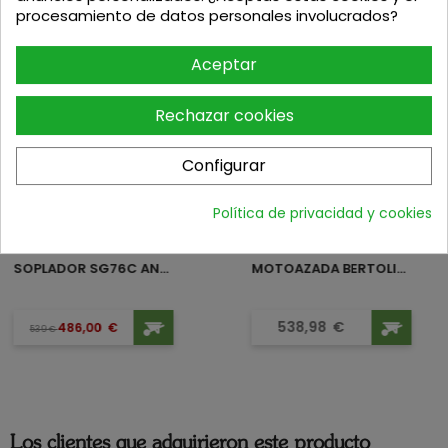
procesamiento de datos personales involucrados?
Podria interesarte
Aceptar
-10%
Rechazar cookies
Configurar
Política de privacidad y cookies
SOPLADOR SG76C ANOVA
MOTOAZADA BERTOLINI 205S
Precio
Precio base
Precio
538,98
€
486,00
€
539
€
Los clientes que adquirieron este producto