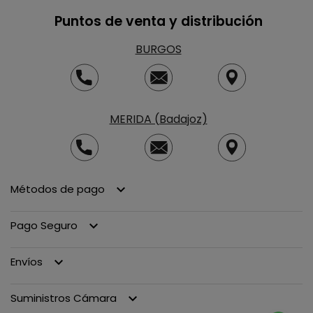
Puntos de venta y distribución
BURGOS
MERIDA (Badajoz)
Métodos de pago
keyboard_arrow_down
Pago Seguro
keyboard_arrow_down
Envíos
keyboard_arrow_down
Suministros Cámara
keyboard_arrow_down