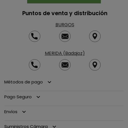
Puntos de venta y distribución
BURGOS
MERIDA (Badajoz)
Métodos de pago
keyboard_arrow_down
Pago Seguro
keyboard_arrow_down
Envíos
keyboard_arrow_down
Suministros Cámara
keyboard_arrow_down