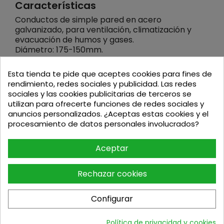
Características
Conductos de simple pared en acero
galvanizado, para ventilación, climatización y
evacuación de humos y gases.
Diámetro: 175-150mm.
Material: acero galvanizado.
Sistema de unión: macho-hembra, para tubos y
Esta tienda te pide que aceptes cookies para fines de
accesorios.
rendimiento, redes sociales y publicidad. Las redes
Tipo de combustible: sólidos y gaseosos.
sociales y las cookies publicitarias de terceros se
Temperatura máxima permitida: 450ºC.
utilizan para ofrecerte funciones de redes sociales y
anuncios personalizados. ¿Aceptas estas cookies y el
Aplicaciones
procesamiento de datos personales involucrados?
Ventilación, climatización y extracción de humos.
Sistemas de climatización destinados a industrias
Aceptar
agrarias y agropecuarias.
Climatización y ventilación de instalaciones
deportivas, comerciales e industriales
Rechazar cookies
Montaje: uso interior extracción de humos, uso
interior/exterior ventilación y climatización
Configurar
Política de privacidad y cookies