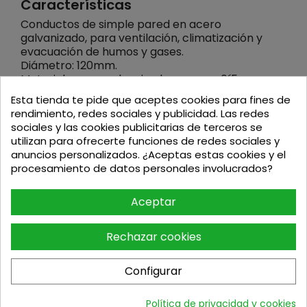
Características
Conductos de simple pared en acero
galvanizado, para ventilación, climatización y
evacuación de humos y gases.
Diámetro: 120mm.
Material: acero galvanizado, espesor 0´5mm.
Sistema de unión: macho-hembra, para tubos y
Esta tienda te pide que aceptes cookies para fines de
accesorios.
rendimiento, redes sociales y publicidad. Las redes
Tipo de combustible: sólidos y gaseosos.
sociales y las cookies publicitarias de terceros se
Temperatura máxima permitida: 450ºC.
utilizan para ofrecerte funciones de redes sociales y
anuncios personalizados. ¿Aceptas estas cookies y el
Aplicaciones
procesamiento de datos personales involucrados?
Ventilación, climatización y extracción de humos.
Sistemas de climatización destinados a industrias
Aceptar
agrarias y agropecuarias.
Climatización y ventilación de instalaciones
deportivas, comerciales e industriales
Rechazar cookies
Montaje: uso interior extracción de humos, uso
interior/exterior ventilación y climatización
Configurar
Política de privacidad y cookies