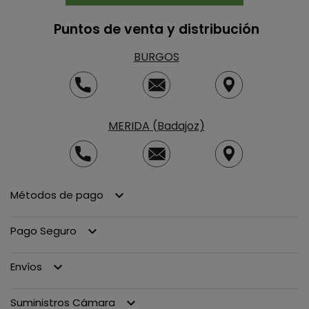
Puntos de venta y distribución
BURGOS
MERIDA (Badajoz)
Métodos de pago
keyboard_arrow_down
Pago Seguro
keyboard_arrow_down
Envíos
keyboard_arrow_down
Suministros Cámara
keyboard_arrow_down