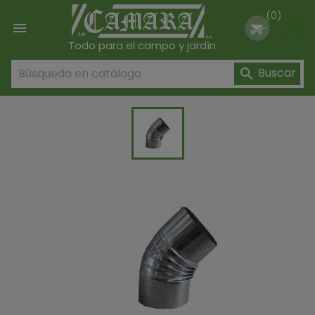
(0)

Todo para el campo y jardín
Buscar
