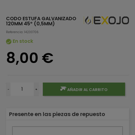
CODO ESTUFA GALVANIZADO
120MM 45º (0,5MM)
Referencia: 14230706
En stock

8,00 €
-
+
AÑADIR AL CARRITO
Presente en las piezas de repuesto