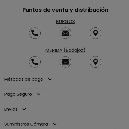
Puntos de venta y distribución
BURGOS
MERIDA (Badajoz)
Métodos de pago
keyboard_arrow_down
Pago Seguro
keyboard_arrow_down
Envíos
keyboard_arrow_down
Suministros Cámara
keyboard_arrow_down