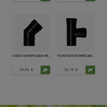
CODO VITRIFICADO PELLET...
TE ESTUFA VITRIFICADO...
Precio
Precio
20,55
€
32,75
€