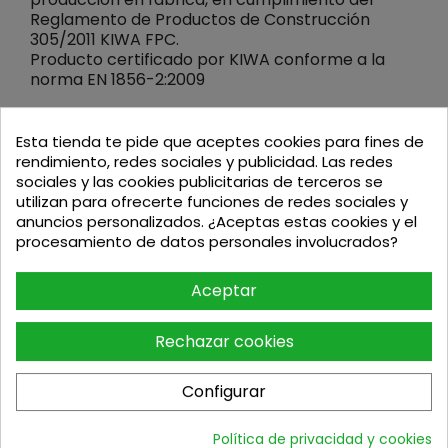
Reglamento de Productos de Construcción
305/2011 KIWA FPC.
Producto certificado por KIWA conforme a la
norma EN 1856-2:2009
Esta tienda te pide que aceptes cookies para fines de
rendimiento, redes sociales y publicidad. Las redes
sociales y las cookies publicitarias de terceros se
utilizan para ofrecerte funciones de redes sociales y
Podria interesarte
anuncios personalizados. ¿Aceptas estas cookies y el
procesamiento de datos personales involucrados?
Aceptar
Rechazar cookies
Configurar
MOTOAZADA BERTOLINI 205S
Política de privacidad y cookies