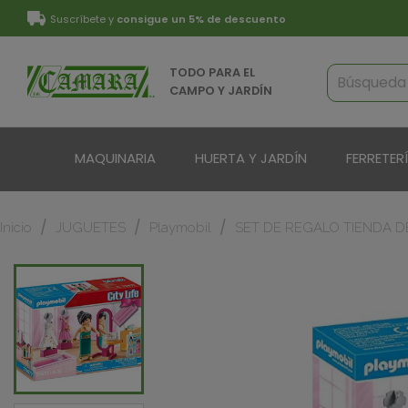
Suscríbete y
consigue un 5% de descuento
TODO PARA EL
CAMPO Y JARDÍN
MAQUINARIA
HUERTA Y JARDÍN
FERRETER
Inicio
JUGUETES
Playmobil
SET DE REGALO TIENDA D