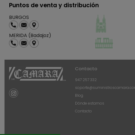
Puntos de venta y distribución
BURGOS
MERIDA (Badajoz)
Contacto
947 257 332
soporte@suministroscamara.c
Blog
Dónde estamos
Contacto