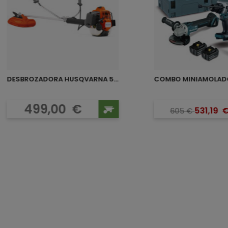
DESBROZADORA HUSQVARNA 543RS
Precio
Preci
Preci
499,00
€
531,19
605
€