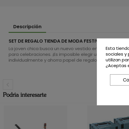
Descripción
SET DE REGALO TIENDA DE MODA FESTIVA (REF: 7067
Esta tiend
La joven chica busca un nuevo vestido en la Tienda de 
sociales y 
para celebraciones. ¡Es imposible elegir uno! También 
utilizan p
individualmente y ahorra papel de regalo.
¿Aceptas e
Co
Podria interesarte