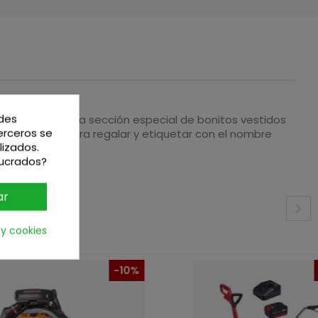
edes
tienda tiene una sección especial de bonitos vestidos
terceros se
son ideales para regalar y etiquetar con el nombre
lizados.
lucrados?
ar
 y cookies
-10%