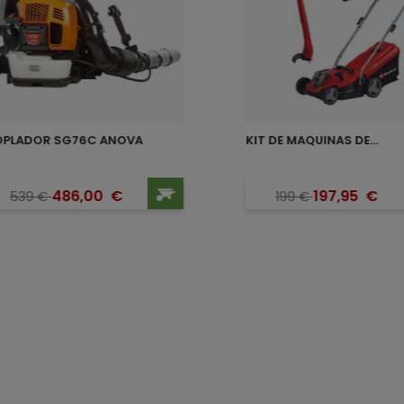
OPLADOR SG76C ANOVA
KIT DE MAQUINAS DE...
Precio base
Precio
Precio b
Precio
486,00
€
197,95
€
539
€
199
€