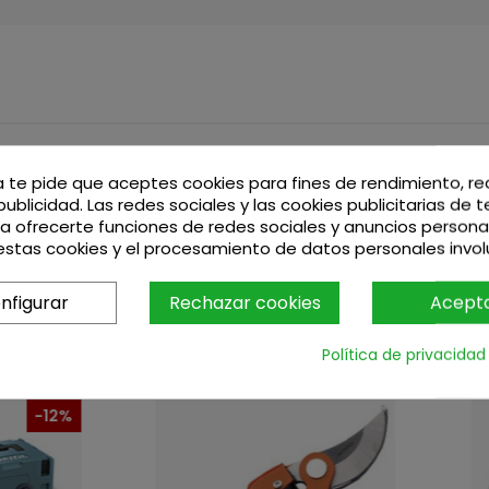
7)
a te pide que aceptes cookies para fines de rendimiento, r
Moda para la boda de su mejor amiga. Afortunadamente, la 
publicidad. Las redes sociales y las cookies publicitarias de 
puede escoger un bolso de mano a juego. Los Sets de Regalo 
ara ofrecerte funciones de redes sociales y anuncios persona
stas cookies y el procesamiento de datos personales invo
nfigurar
Rechazar cookies
Acept
Política de privacidad
-12%