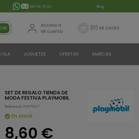
947 25 73 32
Blog
Acceso a
car
(0)
Mi carrito
Mi cuenta
COLA
JUGUETES
OFERTAS
MARCAS
SET DE REGALO TIENDA DE
MODA FESTIVA PLAYMOBIL
Referencia: PLAY70677
En stock

8,60 €