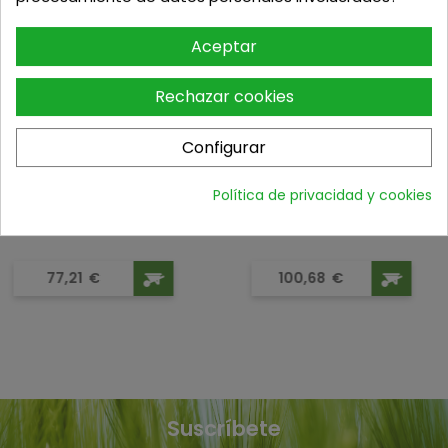
Podria interesarte
Aceptar
Rechazar cookies
Configurar
Política de privacidad y cookies
TELESCÓPICA MANITOU MRT2150...
SOPLADOR BURBUJAS JUGUETE...
Precio
Precio
77,21
€
100,68
€
Suscríbete