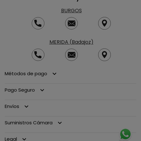
BURGOS
MERIDA (Badajoz)
Métodos de pago
keyboard_arrow_down
Pago Seguro
keyboard_arrow_down
Envíos
keyboard_arrow_down
Suministros Cámara
keyboard_arrow_down
Legal
keyboard_arrow_down