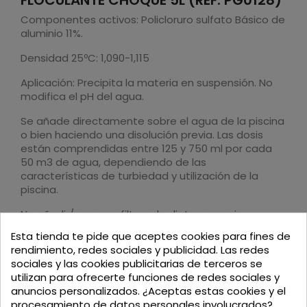
Componentes activos: Policloruro sulfato Básico de
aluminio 11%.
Densidad 25ºC: 1,090-1,115
Aplicación: Precipita la materia en suspensión. No
modifica el pH del agua.
Se añade directamente sobre el agua de la piscina
o bien haciendo una disolución previa. Las dosis
están comprendidas entre 125 y 750 ml por cada
50 m3 de agua, dependiendo de las
características de turbiedad y utilización de la
piscina.
No añadir/usar con filtros de diatomeas ni
cartuchos.
Esta tienda te pide que aceptes cookies para fines de
rendimiento, redes sociales y publicidad. Las redes
sociales y las cookies publicitarias de terceros se
utilizan para ofrecerte funciones de redes sociales y
anuncios personalizados. ¿Aceptas estas cookies y el
procesamiento de datos personales involucrados?