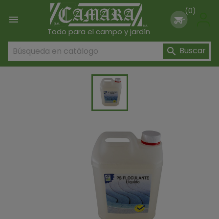
(0)

Todo para el campo y jardín
Buscar
