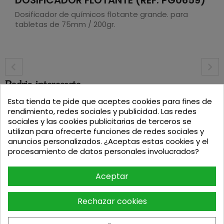
Dosificador de químicos flotante grande. para
tabletas de 75mm / 200gr.
Podria interesarte
Esta tienda te pide que aceptes cookies para fines de
rendimiento, redes sociales y publicidad. Las redes
sociales y las cookies publicitarias de terceros se
utilizan para ofrecerte funciones de redes sociales y
anuncios personalizados. ¿Aceptas estas cookies y el
procesamiento de datos personales involucrados?
Aceptar
DESBROZADORA HUSQVARNA 543RS
TRACTOR MASSEY FERGUSON...
Rechazar cookies
Precio
Precio
499,00
€
69,30
€