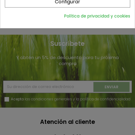
Configurar
Política de privacidad y cookies
Suscríbete
Y obtén un 5% de descuento para tu próxima
compra
Acepto
las condiciones generales y la política de confidencialidad
Atención al cliente