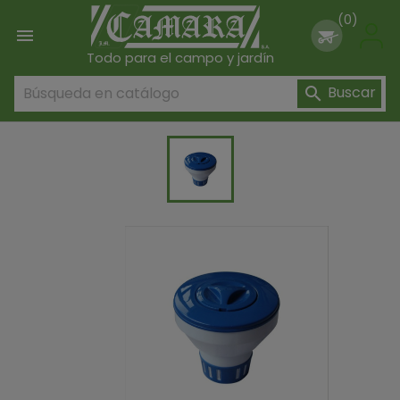
(0)

Todo para el campo y jardín
Buscar
