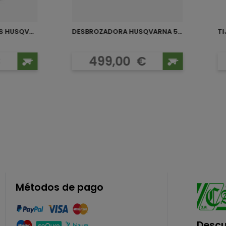
CORTACESPED LC 151S HUSQVARNA
DESBROZADORA HUSQVARNA 543RS
TI
o
Precio
€
499,00
€
Métodos de pago
Descu