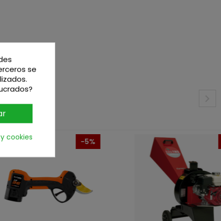
edes
terceros se
lizados.
lucrados?
ar
 y cookies
-5%