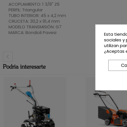
ACOPLAMIENTO: 1 3/8" Z6
PERFIL: Triangular
TUBO INTERIOR: 45 x 4,2 mm
CRUCETA: 30,2 x 91,4 mm
MODELO TRANSMISIÓN: G7
MARCA: Bondioli Pavesi
Esta tiend
sociales y 
utilizan p
¿Aceptas e
Co
Podria interesarte