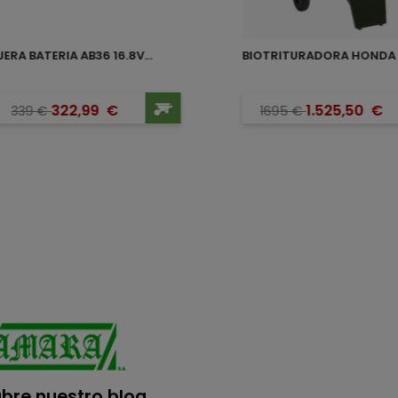
JERA BATERIA AB36 16.8V...
Precio base
Precio
Precio ba
Precio
322,99
€
1.525,50
€
339
€
1695
€
bre nuestro blog