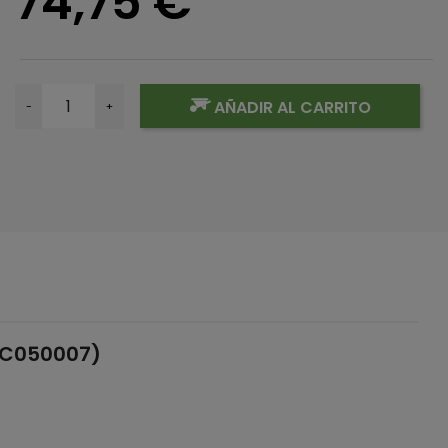
74,75 €
AÑADIR AL CARRITO
-
+
7GC050007)