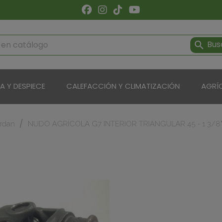
Bus

ÍA Y DESPIECE
CALEFACCIÓN Y CLIMATIZACIÓN
AGRÍ
rdan
NUDO AGRÍCOLA G7 INTERIOR TRIANGULAR 45 - 1 3/8"