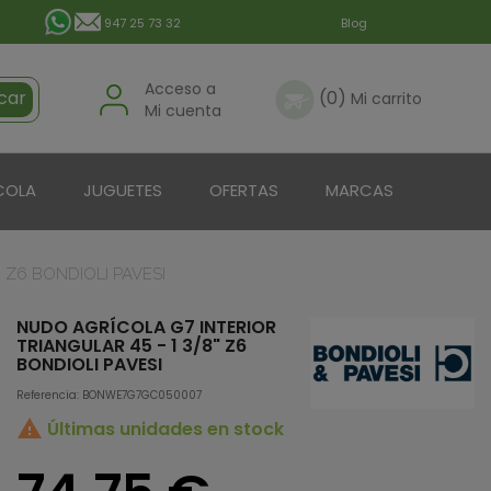
947 25 73 32
Blog
Acceso a
car
(0)
Mi carrito
Mi cuenta
COLA
JUGUETES
OFERTAS
MARCAS
 Z6 BONDIOLI PAVESI
NUDO AGRÍCOLA G7 INTERIOR
TRIANGULAR 45 - 1 3/8" Z6
BONDIOLI PAVESI
Referencia: BONWE7G7GC050007

Últimas unidades en stock