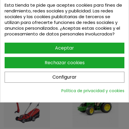
Dimensiones de la herramienta (Largo x Ancho x
Esta tienda te pide que aceptes cookies para fines de
Alto): 210 x 105 x 120 mm
rendimiento, redes sociales y publicidad. Las redes
Peso: 0,9 kg
sociales y las cookies publicitarias de terceros se
Incluye
utilizan para ofrecerte funciones de redes sociales y
anuncios personalizados. ¿Aceptas estas cookies y el
3 hojas de lija
procesamiento de datos personales involucrados?
Maletín de transporte
Aceptar
Rechazar cookies
Podria interesarte
Configurar
-1%
Política de privacidad y cookies