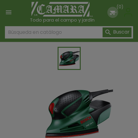
(0)

Todo para el campo y jardín
Buscar
