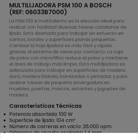
MULTILIJADORA PSM 100 A BOSCH
(REF: 06033B7000)
La PSM 100 A multitalento es la elección ideal para
realizar con facilidad diversas tareas cotidianas de
lijado. Está diseñada para trabajar sin esfuerzo en
cantos, bordes y superficies planas pequeñas.
Cambiar la hoja lijadora es más fácil y rápido
gracias al sistema de cierre por contacto. La caja
de polvo con microfiltro reduce el polvo y mantiene
el área de trabajo más limpia. Esta multilijadora es
adecuada para trabajar en superficies de madera
dura, madera blanda, barnizadas o pintadas y para
realizar tareas de pequeña envergadura en
muebles, puertas, marcos, estantes y juguetes de
madera.
Características Técnicas
Potencia absorbida: 100 W
Superficie de lijado: 104 cm²
Número de carreras en vacío: 26.000 opm
Diámetro de circuito oscilante: 1,4 mm