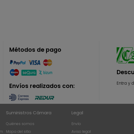
Métodos de pago
Descu
Entra y 
Envíos realizados con:
Suministros Cámara
Legal
Quiénes somos
Envío
om
Mapa del sitio
Aviso legal