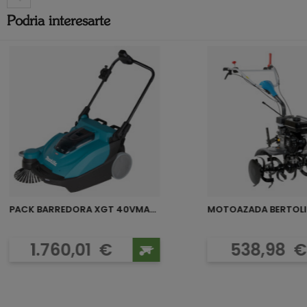
Podria interesarte
PACK BARREDORA XGT 40VMAX...
MOTOAZADA BERTOLI
Precio
Preci
1.760,01
€
538,98
€