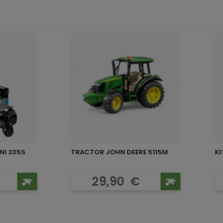
NI 205S
TRACTOR JOHN DEERE 5115M
KI
o
Precio
29,90
€