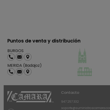
Puntos de venta y distribución
BURGOS
MERIDA (Badajoz)
Contacto
947 257 332
soporte@suministroscamara.c