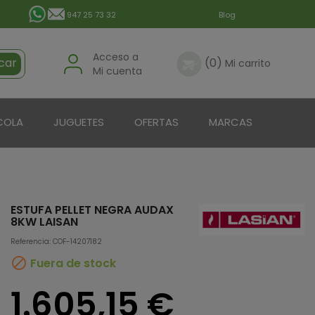
947 25 73 32
Blog
Acceso a
car
(0)
Mi carrito
Mi cuenta
COLA
JUGUETES
OFERTAS
MARCAS
ESTUFA PELLET NEGRA AUDAX
8KW LAISAN
Referencia: COF-14207182

Fuera de stock
1.605,15 €