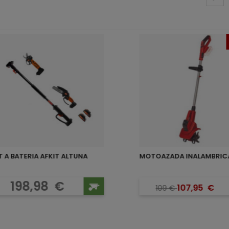
T A BATERIA AFKIT ALTUNA
Precio
Precio b
Precio
198,98
€
107,95
€
109
€