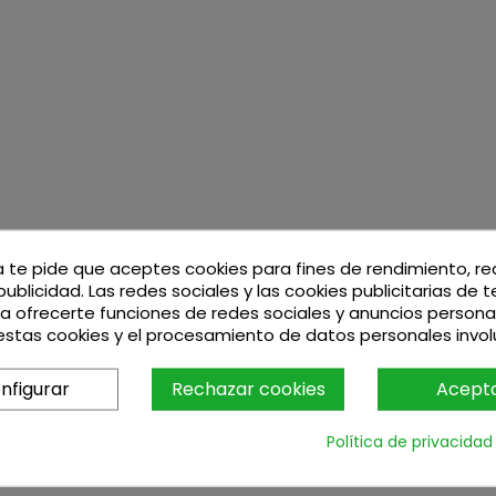
a te pide que aceptes cookies para fines de rendimiento, r
publicidad. Las redes sociales y las cookies publicitarias de 
ara ofrecerte funciones de redes sociales y anuncios persona
stas cookies y el procesamiento de datos personales invo
ida en el precio.
ntía por un SAT autorizado por el fabricante.
nfigurar
Rechazar cookies
Acept
ulario de contacto indicando la localidad en la que se va a in
Política de privacidad