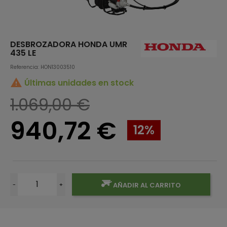
DESBROZADORA HONDA UMR
435 LE
Referencia: HON13003510

Últimas unidades en stock
1.069,00 €
940,72 €
12%
-
+
AÑADIR AL CARRITO