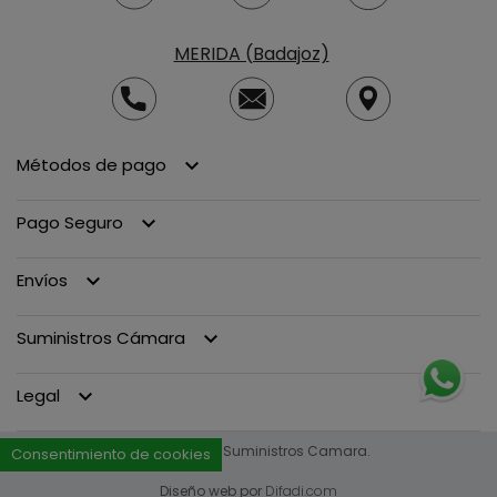
MERIDA (Badajoz)
Métodos de pago
keyboard_arrow_down
Pago Seguro
keyboard_arrow_down
Envíos
keyboard_arrow_down
Suministros Cámara
keyboard_arrow_down
Legal
keyboard_arrow_down
© 2013 - 2026 Suministros Camara.
Consentimiento de cookies
Diseño web por
Difadi.com