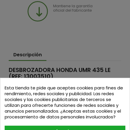
Mantiene la garantía
oficial del fabricante
Descripción
DESBROZADORA HONDA UMR 435 LE
(REF: 13003510)
Desbrozadora de mochila Honda UMK 435 LE con
Esta tienda te pide que aceptes cookies para fines de
mini motor Honda 4 tiempos de menor consumo,
rendimiento, redes sociales y publicidad. Las redes
ruido y emisiones. Ligera y cómoda. Especial trabajo
sociales y las cookies publicitarias de terceros se
en pendientes.
utilizan para ofrecerte funciones de redes sociales y
anuncios personalizados. ¿Aceptas estas cookies y el
procesamiento de datos personales involucrados?
CARACTERÍSTICAS
Tipo de motor: GX 35