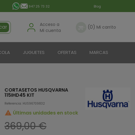
947 25 73 32
Blog
Acceso a
car
(0)
Mi carrito
Mi cuenta
COLA
JUGUETES
OFERTAS
MARCAS
CORTASETOS HUSQVARNA
115IHD45 KIT
Referencia: HUS96709832

Últimas unidades en stock
369,00 €