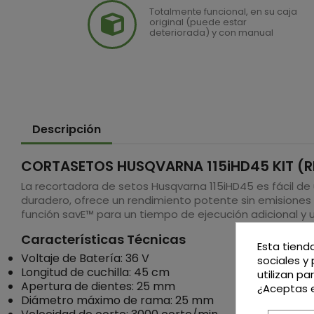
Totalmente funcional, en su caja
original (puede estar
deteriorada) y con manual
Descripción
CORTASETOS HUSQVARNA 115iHD45 KIT (R
La recortadora de setos Husqvarna 115iHD45 es fácil de 
duradero, ofrece un rendimiento potente sin emisiones di
función savE™ para un tiempo de ejecución adicional y un
Características Técnicas
Esta tiend
Voltaje de Batería: 36 V
sociales y 
Longitud de cuchilla: 45 cm
utilizan p
Apertura de dientes: 25 mm
¿Aceptas e
Diámetro máximo de rama: 25 mm