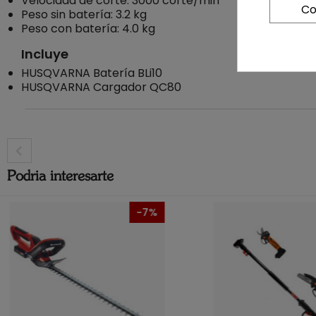
Velocidad de corte: 3000 corte/min
Co
Peso sin batería: 3.2 kg
Peso con batería: 4.0 kg
Incluye
HUSQVARNA Batería BLi10
HUSQVARNA Cargador QC80
Podria interesarte
-7%