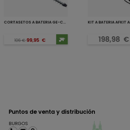
CORTASETOS A BATERIA GE-CH...
KIT A BATERIA AFKIT 
Precio base
Precio
Preci
198,98
€
99,95
€
106
€
Puntos de venta y distribución
BURGOS