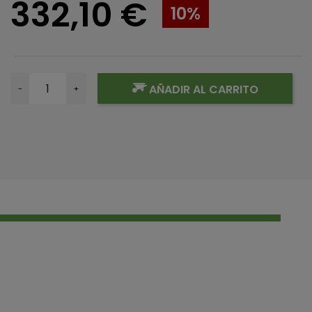
332,10 €
10%
AÑADIR AL CARRITO
-
+