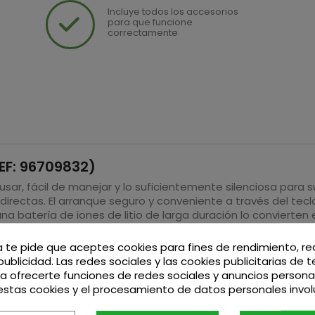
Incluye todos los accesorios
para que funcione
correctamente
EF: 96709832)
usar, fácil de manejar y lo suficientemente silenciosa para
rectas. El arranque seguro y conveniente a través del teclad
a batería de iones de litio de larga duración lo convierten 
a te pide que aceptes cookies para fines de rendimiento, r
publicidad. Las redes sociales y las cookies publicitarias de 
ara ofrecerte funciones de redes sociales y anuncios persona
stas cookies y el procesamiento de datos personales invo