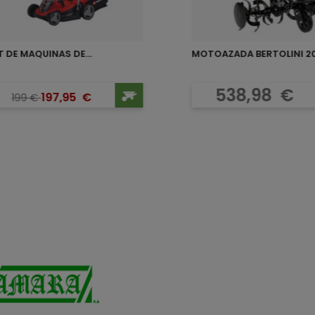
T DE MAQUINAS DE...
MOTOAZADA BERTOLINI 2
Precio base
Precio
Precio
538,98
€
197,95
€
199
€