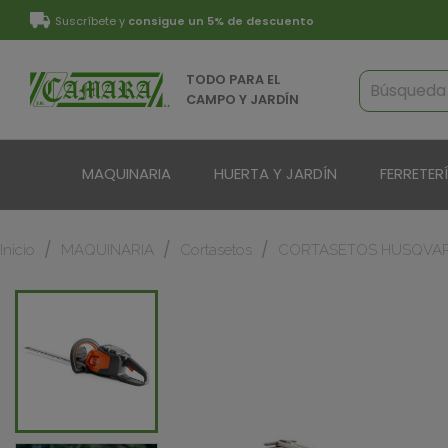
Suscríbete y
consigue un 5% de descuento
TODO PARA EL
CAMPO Y JARDÍN
MAQUINARIA
HUERTA Y JARDÍN
FERRETER
Inicio
MAQUINARIA
Cortasetos
CORTASETOS HUSQVARN