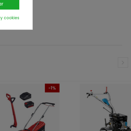
ar
 y cookies
-1%