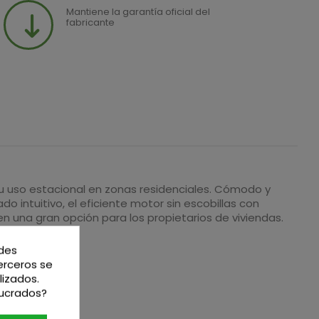
Mantiene la garantía oficial del
fabricante
 su uso estacional en zonas residenciales. Cómodo y
o intuitivo, el eficiente motor sin escobillas con
en una gran opción para los propietarios de viviendas.
edes
terceros se
lizados.
lucrados?