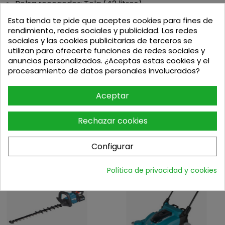
Bolsa recogedor: Tela (42 litros)
Capacidad de trabajo: 300 m²/h - Según área a
Esta tienda te pide que aceptes cookies para fines de
cortar
rendimiento, redes sociales y publicidad. Las redes
Superficie aconsejable de trabajo: 500 m²
sociales y las cookies publicitarias de terceros se
Material chasis: Acero
utilizan para ofrecerte funciones de redes sociales y
Altura: 98 cm
anuncios personalizados. ¿Aceptas estas cookies y el
Longitud: 141,5 cm
procesamiento de datos personales involucrados?
Anchura: 45 cm
Peso (en seco): 28,0 Kg
Aceptar
Rechazar cookies
Configurar
Podria interesarte
Política de privacidad y cookies