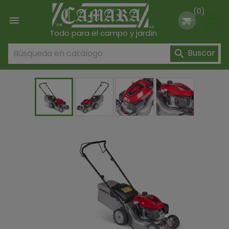
(0)

Todo para el campo y jardín
Buscar
