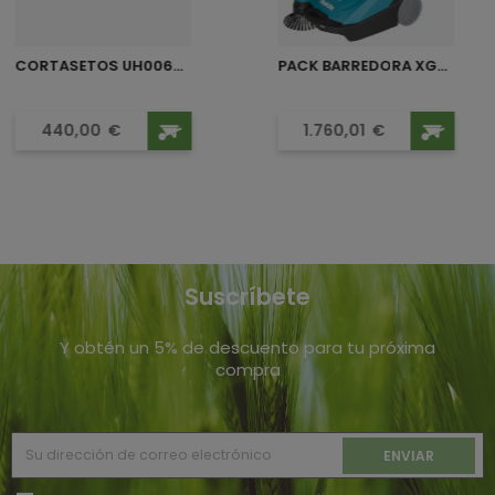
CORTASETOS UH006GZ XGT...
PACK BARREDORA XGT 40VMAX...
Precio
Precio
440,00
€
1.760,01
€
Suscríbete
Y obtén un 5% de descuento para tu próxima
compra