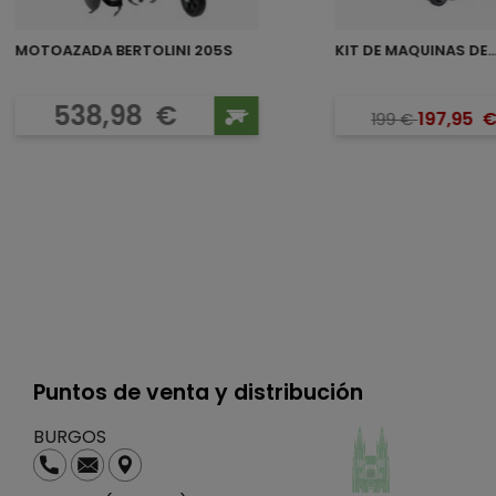
MOTOAZADA BERTOLINI 205S
KIT DE MAQUINAS DE..
Precio
Preci
Preci
538,98
€
197,95
199
€
Puntos de venta y distribución
BURGOS