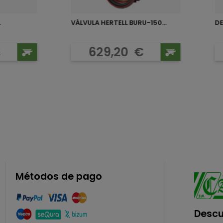
.
VÁLVULA HERTELL BURU-150...
o base
o
Precio
629,20
€
€
Métodos de pago
Descu