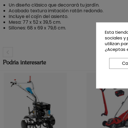
Un diseño clásico que decorará tu jardín.
Acabado textura imitación ratán redondo.
Incluye el cojín del asiento.
Mesa: 77 x 52 x 39,5 cm.
Sillones: 68 x 69 x 79,6 cm.
Esta tiend
sociales y 
utilizan p
¿Aceptas e
Co
Podria interesarte