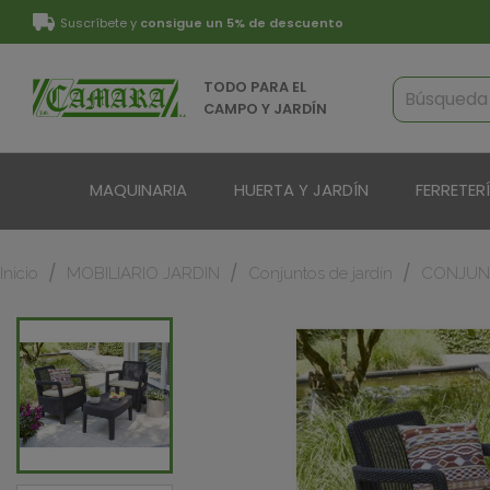
Suscríbete y
consigue un 5% de descuento
TODO PARA EL
CAMPO Y JARDÍN
MAQUINARIA
HUERTA Y JARDÍN
FERRETER
Inicio
MOBILIARIO JARDIN
Conjuntos de jardín
CONJUN