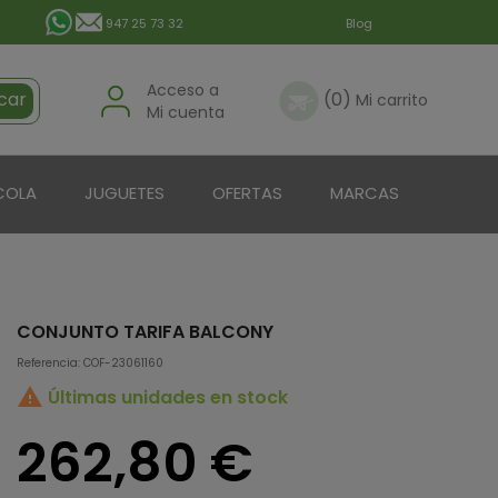
947 25 73 32
Blog
Acceso a
car
(0)
Mi carrito
Mi cuenta
COLA
JUGUETES
OFERTAS
MARCAS
CONJUNTO TARIFA BALCONY
Referencia: COF-23061160

Últimas unidades en stock
262,80 €