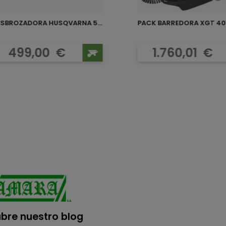
DESBROZADORA HUSQVARNA 543RS
Precio
Precio
499,00
€
1.760,01
€
bre nuestro blog