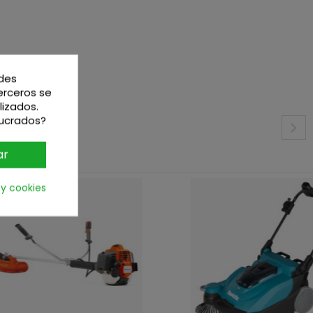
edes
terceros se
lizados.
lucrados?
ar
 y cookies