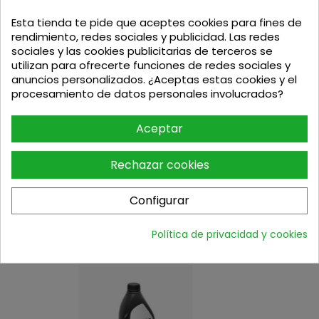
Arranque: Interruptor
Número de cuchillas: 1 fija y 6 flotantes
Esta tienda te pide que aceptes cookies para fines de
Capacidad de trabajo: 2 m³/h - Según el tipo de
rendimiento, redes sociales y publicidad. Las redes
ramas
sociales y las cookies publicitarias de terceros se
Diámetro máximo de corte: 4 cm
utilizan para ofrecerte funciones de redes sociales y
Sistema de transporte: Asa y ruedas
anuncios personalizados. ¿Aceptas estas cookies y el
Alimentación de la tolva: Manual
procesamiento de datos personales involucrados?
Altura: 103 cm
Longitud: 120 cm
Aceptar
Anchura: 61 cm
Peso (en seco): 53,0 Kg
Rechazar cookies
Configurar
Política de privacidad y cookies
Accesorios