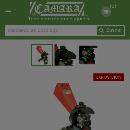
(0)

Todo para el campo y jardín
Buscar

EXPOSICIÓN