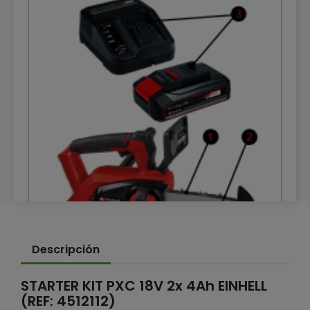
DESPIECE MOTOSIERRA DE MANO INALAMBRICA
Descripción
FORTEXXA 18/20 TH EINHELL
DESPIECE MOTOSIERRA DE MANO INALAMBRICA FORTEXXA
18/20 TH EINHELL
STARTER KIT PXC 18V 2x 4Ah EINHELL
(REF: 4512112)