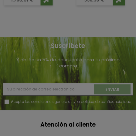
1.760,01
€
538,98
€
Suscríbete
Y obtén un 5% de descuento para tu próxima
compra
DESPIECE MULTIHERRAMIENTA GE-LM 36/4IN1
LI-SOLO EINHELL
Acepto
las condiciones generales y la política de confidencialidad
DESPIECE MULTIHERRAMIENTA GE-LM 36/4IN1 LI-SOLO
EINHELL
Atención al cliente