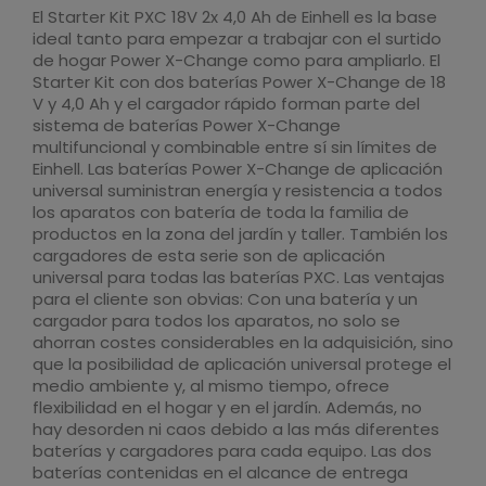
El Starter Kit PXC 18V 2x 4,0 Ah de Einhell es la base
ideal tanto para empezar a trabajar con el surtido
de hogar Power X-Change como para ampliarlo. El
Starter Kit con dos baterías Power X-Change de 18
V y 4,0 Ah y el cargador rápido forman parte del
sistema de baterías Power X-Change
multifuncional y combinable entre sí sin límites de
Einhell. Las baterías Power X-Change de aplicación
universal suministran energía y resistencia a todos
los aparatos con batería de toda la familia de
productos en la zona del jardín y taller. También los
cargadores de esta serie son de aplicación
universal para todas las baterías PXC. Las ventajas
para el cliente son obvias: Con una batería y un
cargador para todos los aparatos, no solo se
ahorran costes considerables en la adquisición, sino
que la posibilidad de aplicación universal protege el
DESPIECE MOTOSIERRA FORTEXXA 18/30 LI-
medio ambiente y, al mismo tiempo, ofrece
SOLO EINHELL
flexibilidad en el hogar y en el jardín. Además, no
DESPIECE MOTOSIERRA FORTEXXA 18/30 LI-SOLO EINHELL
hay desorden ni caos debido a las más diferentes
baterías y cargadores para cada equipo. Las dos
baterías contenidas en el alcance de entrega