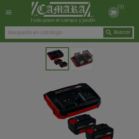
(0)

Todo para el campo y jardín
Buscar
