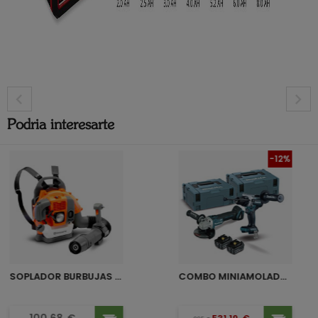
Podria interesarte
-12%
SOPLADOR BURBUJAS JUGUETE...
COMBO MINIAMOLADORA 125MM +...
Precio
Precio
Precio base