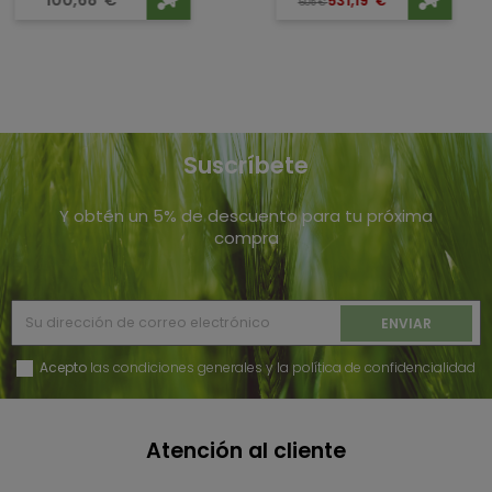
100,68
€
531,19
€
605
€
Suscríbete
Y obtén un 5% de descuento para tu próxima
compra
Acepto
las condiciones generales y la política de confidencialidad
Atención al cliente