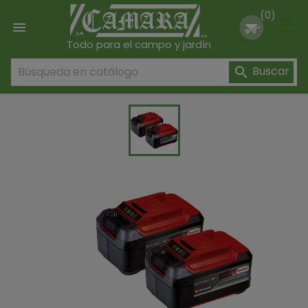
(0)

Todo para el campo y jardín
Buscar
