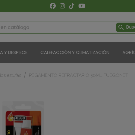
Bus

ÍA Y DESPIECE
CALEFACCIÓN Y CLIMATIZACIÓN
AGRÍ
ios estufas
PEGAMENTO REFRACTARIO 50ML FUEGONET