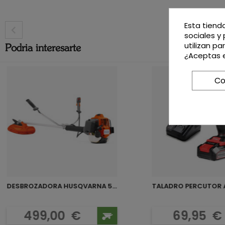
Esta tiend
sociales y 
utilizan p
Podria interesarte
¿Aceptas e
Co
DESBROZADORA HUSQVARNA 543RS
TALADRO PERCUTOR A 
Precio
Preci
499,00
€
69,95
€