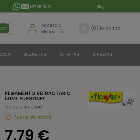
947 25 73 32
Blog
Acceso a
car
(0)
Mi carrito
Mi cuenta
COLA
JUGUETES
OFERTAS
MARCAS
PEGAMENTO REFRACTARIO
50ML FUEGONET
Referencia: FLO1-50242

Fuera de stock
7,79 €