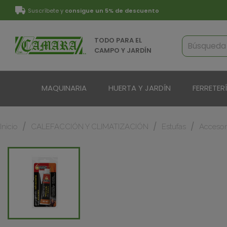
Suscríbete y
consigue un 5% de descuento
TODO PARA EL
CAMPO Y JARDÍN
MAQUINARIA
HUERTA Y JARDÍN
FERRETER
Inicio
CALEFACCIÓN Y CLIMATIZACIÓN
Estufas
Accesor