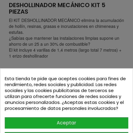
DESHOLLINADOR MECÁNICO KIT 5
PIEZAS
El KIT DESHOLLINADOR MECÁNICO elimina la acumulación
de hollín, resinas, grasas e incrustaciones en chimeneas y
estufas.
¿Sabías que mantener las instalaciones limpias supone un
ahorro de un 25 a un 30% de combustible?
El kit incluye 4 varillas de 1,4 metros (largo total 7 metros) +
1 erizo deshollinador
Esta tienda te pide que aceptes cookies para fines de
rendimiento, redes sociales y publicidad. Las redes
Podria interesarte
sociales y las cookies publicitarias de terceros se
utilizan para ofrecerte funciones de redes sociales y
anuncios personalizados. ¿Aceptas estas cookies y el
procesamiento de datos personales involucrados?
Aceptar