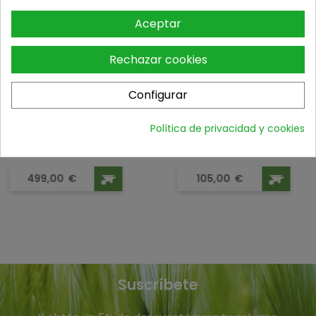
Aceptar
Rechazar cookies
Configurar
Política de privacidad y cookies
DESBROZADORA HUSQVARNA 543RS
CONJUNTO PLEGABLE ACERO HERA
Precio
Precio
499,00
€
105,00
€
Suscríbete