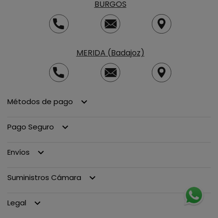
BURGOS
MERIDA (Badajoz)
Métodos de pago
keyboard_arrow_down
Pago Seguro
keyboard_arrow_down
Envíos
keyboard_arrow_down
Suministros Cámara
keyboard_arrow_down
Legal
keyboard_arrow_down