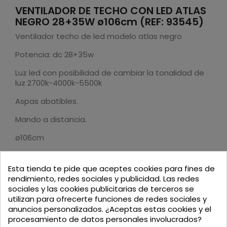
VENTILADOR DE TECHO CON LED ATLAS
NEGRO 28+35W ø106cm (REF: 93545)
Ventilador techo de led modelo atlas negro
Potencia: dc 28+35w
Luz led con posibilidad de cambiar la tonalidad de
luz 2700k-4000k-5500k
Aspas abatibles.
Mando a distancia.
ø106cm
42,5db 230rpm
Esta tienda te pide que aceptes cookies para fines de
rendimiento, redes sociales y publicidad. Las redes
sociales y las cookies publicitarias de terceros se
utilizan para ofrecerte funciones de redes sociales y
anuncios personalizados. ¿Aceptas estas cookies y el
Podria interesarte
procesamiento de datos personales involucrados?