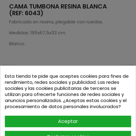
CAMA TUMBONA RESINA BLANCA
(REF: 6043)
Fabricada en resina, plegable con ruedas.
Medidas: 195x67,5x33 cm.
Blanco.
Esta tienda te pide que aceptes cookies para fines de
Podria interesarte
rendimiento, redes sociales y publicidad. Las redes
sociales y las cookies publicitarias de terceros se
utilizan para ofrecerte funciones de redes sociales y
-2%
anuncios personalizados. ¿Aceptas estas cookies y el
procesamiento de datos personales involucrados?
Aceptar