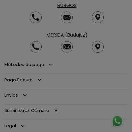
BURGOS
MERIDA (Badajoz)
Métodos de pago
keyboard_arrow_down
Pago Seguro
keyboard_arrow_down
Envíos
keyboard_arrow_down
Suministros Cámara
keyboard_arrow_down
Legal
keyboard_arrow_down