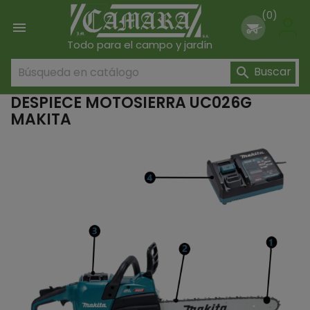
(0)

Todo para el campo y jardín
Buscar

DESPIECE MOTOSIERRA UC026G
MAKITA