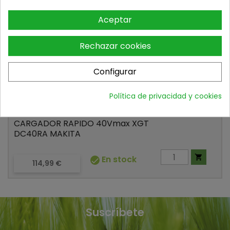

En stock

Precio
199,99 €
Aceptar
Rechazar cookies
4
191E07-8
Configurar
Política de privacidad y cookies
CARGADOR RAPIDO 40Vmax XGT
DC40RA MAKITA

En stock

Precio
114,99 €
Suscríbete