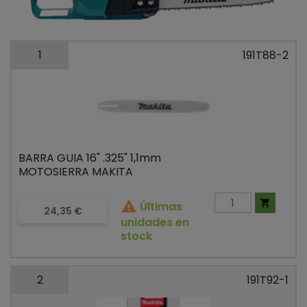
1
191T88-2
BARRA GUIA 16" .325" 1,1mm
MOTOSIERRA MAKITA


Últimas
Precio
24,35 €
unidades en
stock
2
191T92-1