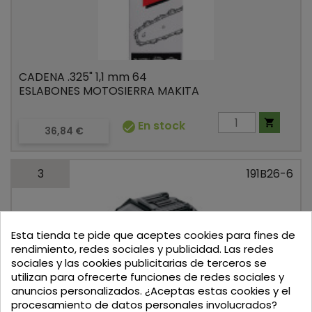
CADENA .325" 1,1 mm 64
ESLABONES MOTOSIERRA MAKITA

En stock

Precio
36,84 €
3
191B26-6
Esta tienda te pide que aceptes cookies para fines de
rendimiento, redes sociales y publicidad. Las redes
sociales y las cookies publicitarias de terceros se
utilizan para ofrecerte funciones de redes sociales y
BATERIA XGT 40V 4,0A.h BL4040
anuncios personalizados. ¿Aceptas estas cookies y el
MAKITA
procesamiento de datos personales involucrados?