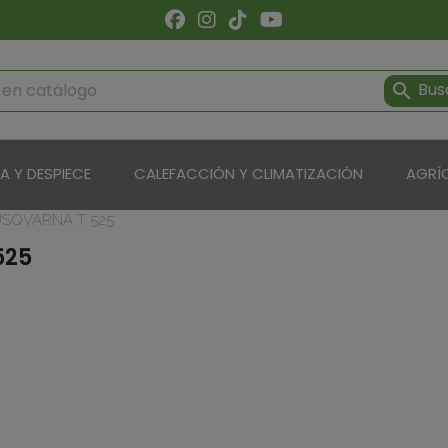
Bus

ÍA Y DESPIECE
CALEFACCIÓN Y CLIMATIZACIÓN
AGRÍ
SQVARNA T 525
525