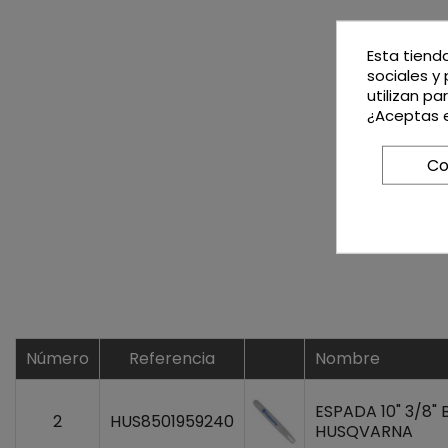
Esta tiend
sociales y 
utilizan p
¿Aceptas e
Co
Número
Referencia
Nombre
ESPADA 10" 3/8"
2
HUS8501959240
HUSQVARNA