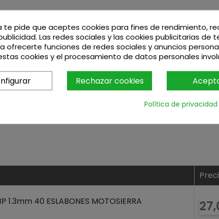
a te pide que aceptes cookies para fines de rendimiento, r
publicidad. Las redes sociales y las cookies publicitarias de 
ara ofrecerte funciones de redes sociales y anuncios persona
stas cookies y el procesamiento de datos personales invo
nfigurar
Rechazar cookies
Acept
Política de privacidad
Prec
 BP 1.3mm 40 ESLABONES MOTOSIERRA
Pre
27,