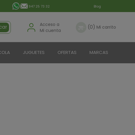
947 25 73 32
Blog
Acceso a
car
(0)
Mi carrito
Mi cuenta
COLA
JUGUETES
OFERTAS
MARCAS