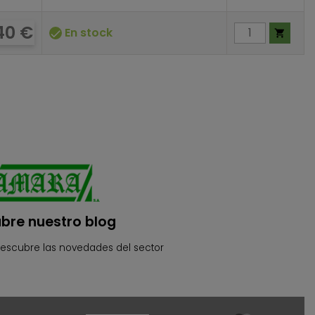
cio
40 €
En stock


bre nuestro blog
descubre las novedades del sector