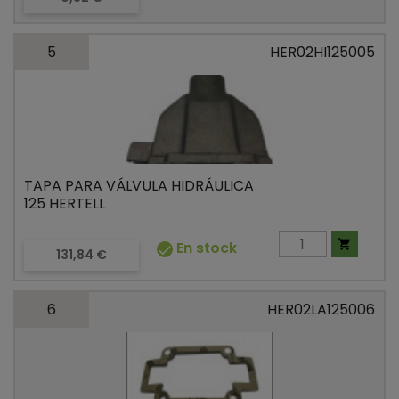
5
HER02HI125005
TAPA PARA VÁLVULA HIDRÁULICA
125 HERTELL

En stock

Precio
131,84 €
6
HER02LA125006