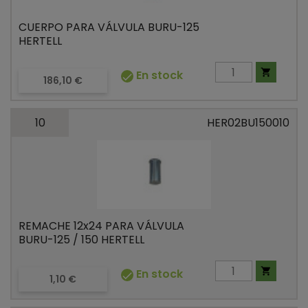
CUERPO PARA VÁLVULA BURU-125
HERTELL

En stock

Precio
186,10 €
10
HER02BU150010
REMACHE 12x24 PARA VÁLVULA
BURU-125 / 150 HERTELL

En stock

Precio
1,10 €