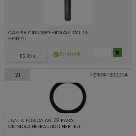
CAMISA CILINDRO HIDRÁULICO 125
HERTELL

En stock

Precio
115,99 €
2.1
HER03HI200004
JUNTA TÓRICA AN-32 PARA
CILINDRO HIDRÁULICO HERTELL