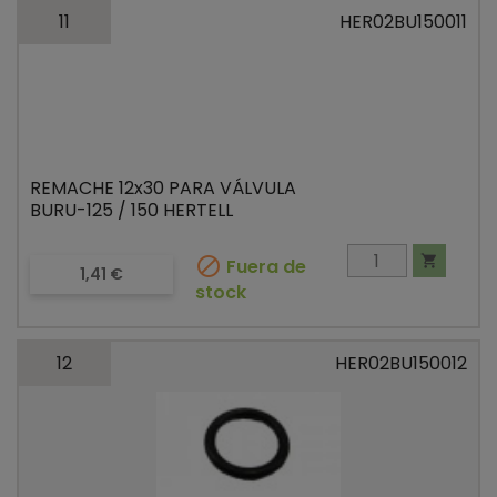
11
HER02BU150011
REMACHE 12x30 PARA VÁLVULA
BURU-125 / 150 HERTELL


Fuera de
Precio
1,41 €
stock
12
HER02BU150012