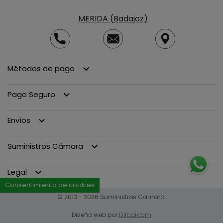
MERIDA (Badajoz)
Métodos de pago
keyboard_arrow_down
Pago Seguro
keyboard_arrow_down
Envíos
keyboard_arrow_down
Suministros Cámara
keyboard_arrow_down
Legal
keyboard_arrow_down
Consentimiento de cookies
© 2013 - 2026 Suministros Camara.
Diseño web por
Difadi.com