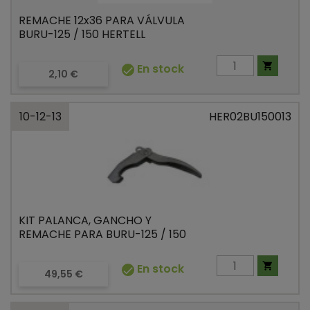
REMACHE 12x36 PARA VÁLVULA
BURU-125 / 150 HERTELL

En stock

Precio
2,10 €
10-12-13
HER02BU150013
KIT PALANCA, GANCHO Y
REMACHE PARA BURU-125 / 150

En stock

Precio
49,55 €