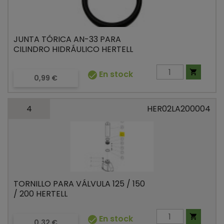
JUNTA TÓRICA AN-33 PARA
CILINDRO HIDRÁULICO HERTELL

En stock

Precio
0,99 €
4
HER02LA200004
TORNILLO PARA VÁLVULA 125 / 150
/ 200 HERTELL

En stock

Precio
0,32 €