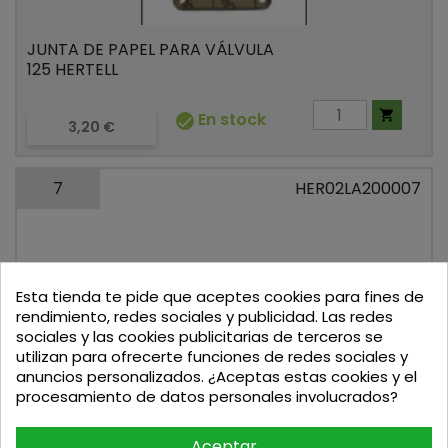
JUNTA DE PAPEL PARA VÁLVULA
125 HERTELL

En stock

Precio
3,20 €
7
HER02LA200007
Esta tienda te pide que aceptes cookies para fines de
rendimiento, redes sociales y publicidad. Las redes
sociales y las cookies publicitarias de terceros se
ARANDELA PARA VÁLVULA 125 /
utilizan para ofrecerte funciones de redes sociales y
150 / 200 HERTELL
anuncios personalizados. ¿Aceptas estas cookies y el
procesamiento de datos personales involucrados?


Fuera de
Precio
0,30 €
stock
Aceptar