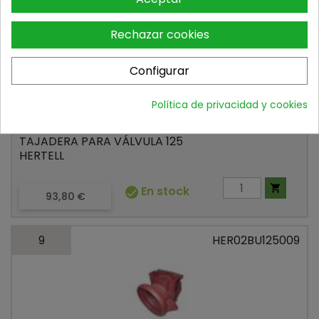
8
HER02LA125008
Rechazar cookies
Configurar
Política de privacidad y cookies
TAJADERA PARA VÁLVULA 125
HERTELL

En stock

Precio
93,80 €
9
HER02BU125009