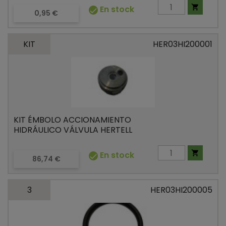

En stock

Precio
0,95 €
KIT
HER03HI200001
KIT ÉMBOLO ACCIONAMIENTO
HIDRÁULICO VÁLVULA HERTELL

En stock

Precio
86,74 €
3
HER03HI200005