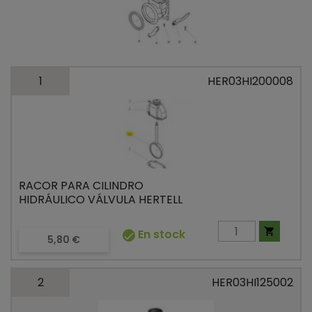
1
HER03HI200008
RACOR PARA CILINDRO
HIDRÁULICO VÁLVULA HERTELL

En stock

Precio
5,80 €
2
HER03HI125002