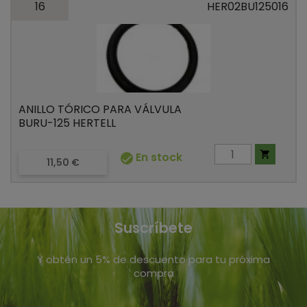
16
HER02BU125016
ANILLO TÓRICO PARA VÁLVULA
BURU-125 HERTELL

En stock

Precio
11,50 €
Suscríbete
Y obtén un 5% de descuento para tu próxima
compra