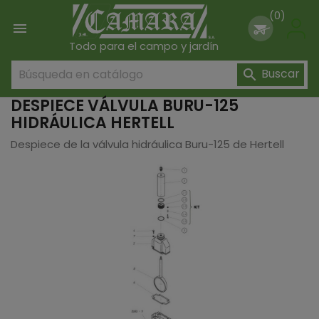
(0)

Todo para el campo y jardín
Buscar

DESPIECE VÁLVULA BURU-125
HIDRÁULICA HERTELL
Despiece de la válvula hidráulica Buru-125 de Hertell