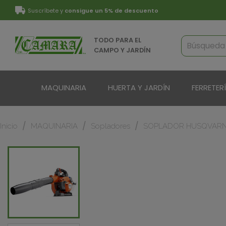
Suscríbete y
consigue un 5% de descuento
TODO PARA EL
CAMPO Y JARDÍN
MAQUINARIA
HUERTA Y JARDÍN
FERRETER
Inicio
MAQUINARIA
Sopladores
SOPLADOR HUSQVARN