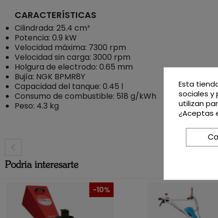
CARACTERÍSTICAS
Cilindrada: 25.4 cm³
Potencia: 0.9 kW
Velocidad máxima: 7300 rpm
Velocidad sin carga: 3000 rpm
Holgura de electrodo: 0.65 mm
Bujía: NGK BPMR8Y
Esta tiend
Capacidad del tanque: 0.45 l
sociales y 
Consumo de combustible: 518 g/kWh
utilizan p
Peso: 4.3 kg
¿Aceptas e
Co
Podria interesarte
-10%