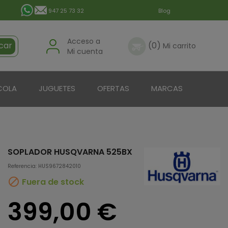
947 25 73 32
Blog
Acceso a
car
(0)
Mi carrito
Mi cuenta
COLA
JUGUETES
OFERTAS
MARCAS
SOPLADOR HUSQVARNA 525BX
Referencia: HUS9672842010

Fuera de stock
399,00 €