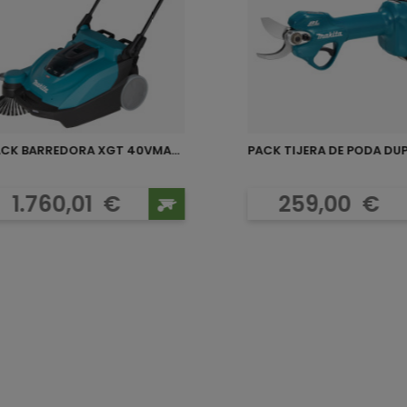
PACK BARREDORA XGT 40VMAX...
PACK TIJERA DE PODA DUP1
Precio
Precio
1.760,01
€
259,00
€