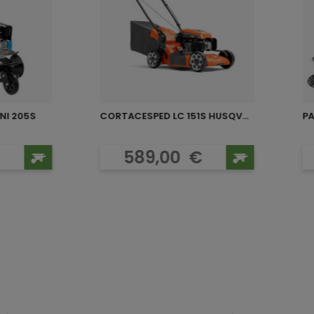
NI 205S
CORTACESPED LC 151S HUSQVARNA
o
Precio
589,00
€