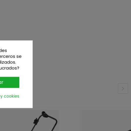
edes
terceros se
lizados.
lucrados?
ar
 y cookies