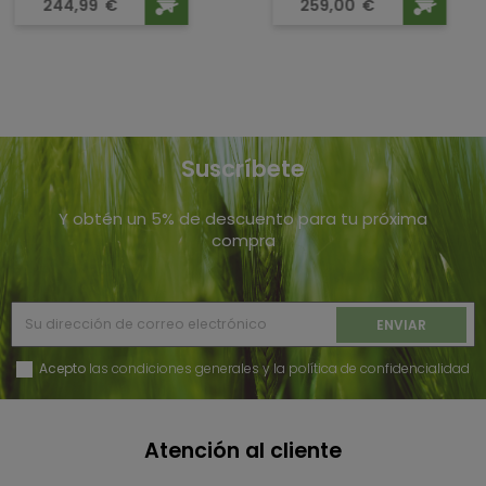
Precio
Precio
244,99
€
259,00
€
Suscríbete
Y obtén un 5% de descuento para tu próxima
compra
Acepto
las condiciones generales y la política de confidencialidad
Atención al cliente