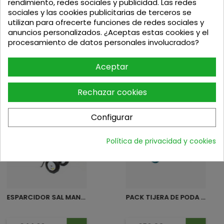
rendimiento, redes sociales y publicidad. Las redes
6.500 (REF: 01KD060043)
sociales y las cookies publicitarias de terceros se
Cuerpo para el depresor Hertell KD-6.500
utilizan para ofrecerte funciones de redes sociales y
Es la posición número 43 del despiece.
anuncios personalizados. ¿Aceptas estas cookies y el
procesamiento de datos personales involucrados?
Aceptar
Podria interesarte
Rechazar cookies
Configurar
Política de privacidad y cookies
ESPARCIDOR SAL MANUAL CON...
PACK TIJERA DE PODA DUP181Z...