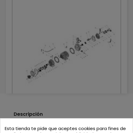
DESPIECE DEPRESOR HERTELL KD-6.500 540
Descripción
RPM
DESPIECES
Esta tienda te pide que aceptes cookies para fines de
CUERPO PARA DEPRESOR HERTELL KD-