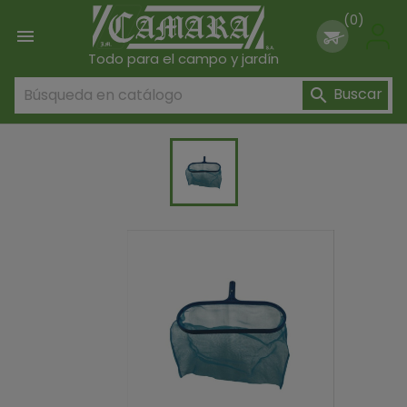
(0)

Todo para el campo y jardín
Buscar
