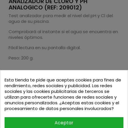
ANALIZADOR DE CLORO Y PH
ANALOGICO (REF: 209012)
Test analizador para medir el nivel del pH y Cl del
agua de su piscina.
Comprobará al instante si el agua se encuentra en
niveles óptimos.
Fácil lectura en su pantalla digital.
Peso: 200 g.
Esta tienda te pide que aceptes cookies para fines de
rendimiento, redes sociales y publicidad. Las redes
sociales y las cookies publicitarias de terceros se
Podria interesarte
utilizan para ofrecerte funciones de redes sociales y
anuncios personalizados. ¿Aceptas estas cookies y el
-1%
procesamiento de datos personales involucrados?
Aceptar