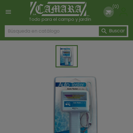
(0)

Todo para el campo y jardín
Buscar
