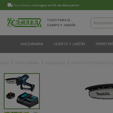
Suscríbete y
consigue un 5% de descuento
TODO PARA EL
CAMPO Y JARDÍN
MAQUINARIA
HUERTA Y JARDÍN
FERRETER
Inicio
MAQUINARIA
Motosierras
PACK MOTOSIERRA DUC