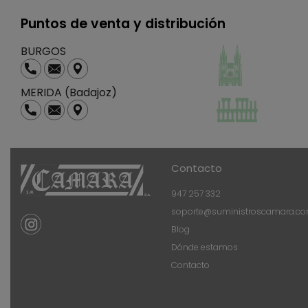
Puntos de venta y distribución
BURGOS
MERIDA (Badajoz)
Contacto
947 257 332
soporte@suministroscamara.c
Blog
Dónde estamos
Contacto