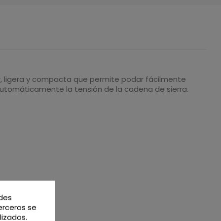
ar, ligera y compacta que permite podar fácilmente
 automáticamente la tensión de la cadena de sierra.
edes
terceros se
lizados.