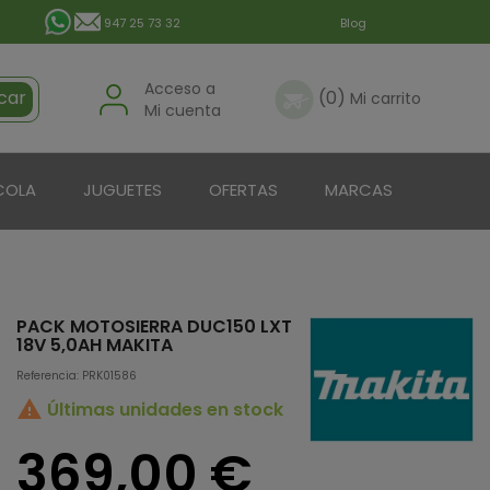
947 25 73 32
Blog
Acceso a
car
(0)
Mi carrito
Mi cuenta
COLA
JUGUETES
OFERTAS
MARCAS
PACK MOTOSIERRA DUC150 LXT
18V 5,0AH MAKITA
Referencia: PRK01586

Últimas unidades en stock
369,00 €