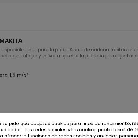
 MAKITA
da especialmente para la poda. Sierra de cadena fácil de us
ente que aflojar y volver a apretar la palanca para ajustar
ra: 1,5 m/s²
a te pide que aceptes cookies para fines de rendimiento, r
publicidad. Las redes sociales y las cookies publicitarias de 
ara ofrecerte funciones de redes sociales y anuncios persona