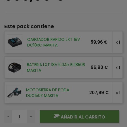
Este pack contiene
CARGADOR RAPIDO LXT 18V
59,96 €
x 1
DC18RC MAKITA
BATERIA LXT 18V 5,0Ah BL1850B
96,80 €
x 1
MAKITA
MOTOSIERRA DE PODA
207,99 €
x 1
DUC150Z MAKITA
AÑADIR AL CARRITO
-
+