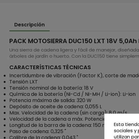
Descripción
PACK MOTOSIERRA DUC150 LXT 18V 5,0Ah
Una sierra de cadena ligera y fácil de manejar, diseña
árboles de jardín o huerto. Con la DUC150 tiene simplem
CARACTERÍSTICAS TÉCNICAS
Incertidumbre de vibración (Factor K), corte de made
Tensión LXT
Tensión nominal de la batería: 18 V
Química de la batería (Ni-Cd / Ni-MH / Li-ion): Li-ion
Potencia máxima de salida: 320 W
Depósito de aceite de cadena: 0,055 L
Max. Velocidad de la cadena (sin carga): 8,0 m/s
Velocidad de la cadena a máx. Potencia: 8,0 m/s
Esta tiend
Longitud de la barra de la cadena: 150 mm (6")
sociales y 
Paso de cadena: 0,325 "
utilizan p
Calibre de la cadena: 0,043 "