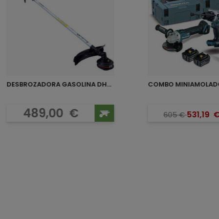
DESBROZADORA GASOLINA DH35...
Precio
Preci
Preci
489,00
€
531,19
605
€