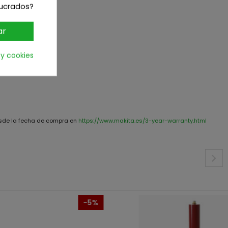
lucrados?
ar
 y cookies
desde la fecha de compra en
https://www.makita.es/3-year-warranty.html
-5%