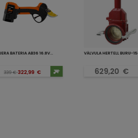
JERA BATERIA AB36 16.8V...
VÁLVULA HERTELL BURU-150
Precio base
Precio
Precio
629,20
€
322,99
€
339
€