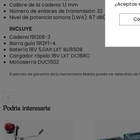
¿Aceptas e
Calibre de la cadena: 1,1 mm
Número de enlaces de transmisión: 32
Nivel de potencia sonora (LWA): 87 dB(A)
Co
INCLUYE
Cadena 1912E8-3
Barra guía 1912F1-4
Batería 18V 5,0Ah LXT BL1850B
Cargador rápido 18V LXT DC18RC
Motosierra DUC150Z
El periodo de garantía de tu herramienta Makita puede ser extendido de
Podria interesarte